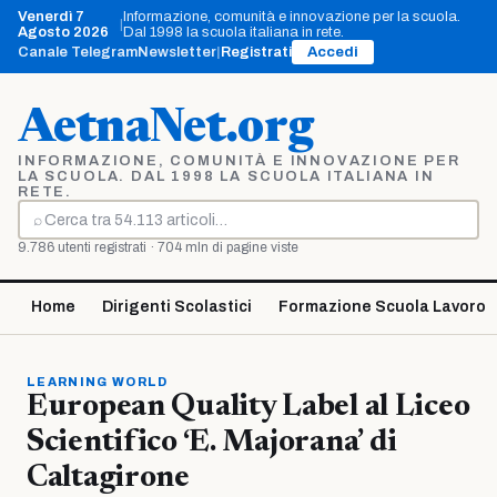
Vai
Venerdì 7
Informazione, comunità e innovazione per la scuola.
|
al
Agosto 2026
Dal 1998 la scuola italiana in rete.
contenuto
Canale Telegram
Newsletter
|
Registrati
Accedi
AetnaNet.org
INFORMAZIONE, COMUNITÀ E INNOVAZIONE PER
LA SCUOLA. DAL 1998 LA SCUOLA ITALIANA IN
RETE.
⌕
Cerca
9.786 utenti registrati · 704 mln di pagine viste
Home
Dirigenti Scolastici
Formazione Scuola Lavoro
LEARNING WORLD
European Quality Label al Liceo
Scientifico ‘E. Majorana’ di
Caltagirone