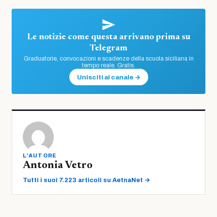
Le notizie come questa arrivano prima su
Telegram
Graduatorie, convocazioni e scadenze della scuola siciliana in
tempo reale. Gratis.
Unisciti al canale →
L'AUTORE
Antonia Vetro
Tutti i suoi 7.223 articoli su AetnaNet →