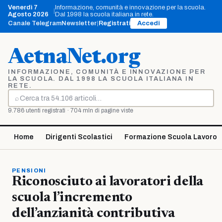
Vai
Venerdì 7
Informazione, comunità e innovazione per la scuola.
|
al
Agosto 2026
Dal 1998 la scuola italiana in rete.
contenuto
Canale Telegram
Newsletter
|
Registrati
Accedi
AetnaNet.org
INFORMAZIONE, COMUNITÀ E INNOVAZIONE PER
LA SCUOLA. DAL 1998 LA SCUOLA ITALIANA IN
RETE.
⌕
Cerca
9.786 utenti registrati · 704 mln di pagine viste
Home
Dirigenti Scolastici
Formazione Scuola Lavoro
PENSIONI
Riconosciuto ai lavoratori della
scuola l’incremento
dell’anzianità contributiva