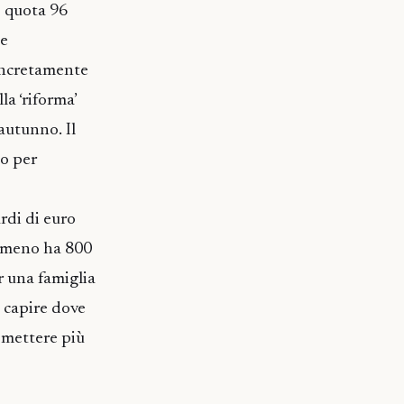
o quota 96
ce
concretamente
a ‘riforma’
’autunno. Il
to per
rdi di euro
 o meno ha 800
r una famiglia
 capire dove
a mettere più