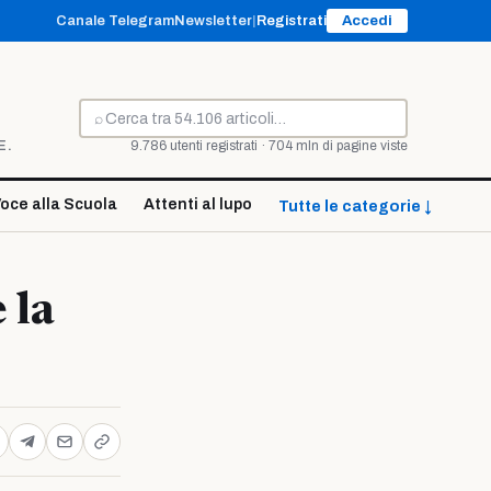
Canale Telegram
Newsletter
|
Registrati
Accedi
⌕
Cerca
E.
9.786 utenti registrati · 704 mln di pagine viste
oce alla Scuola
Attenti al lupo
Tutte le categorie ↓
 la