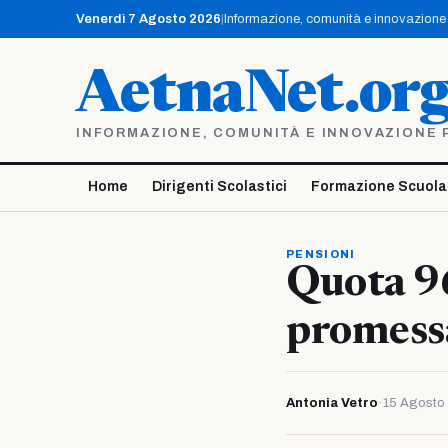
Vai
Venerdì 7 Agosto 2026
|
Informazione, comunità e innovazione p
al
contenuto
AetnaNet.or
INFORMAZIONE, COMUNITÀ E INNOVAZIONE PE
Home
Dirigenti Scolastici
Formazione Scuola
PENSIONI
Quota 96
promessa
Antonia Vetro
·
15 Agosto