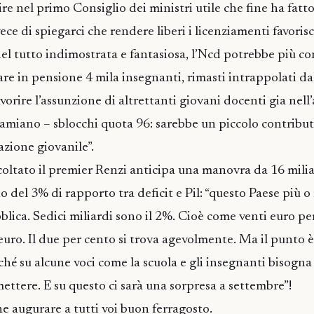
re nel primo Consiglio dei ministri utile che fine ha fatt
ece di spiegarci che rendere liberi i licenziamenti favoris
del tutto indimostrata e fantasiosa, l’Ncd potrebbe più 
e in pensione 4 mila insegnanti, rimasti intrappolati dall
orire l’assunzione di altrettanti giovani docenti gia nell
amiano – sblocchi quota 96: sarebbe un piccolo contribu
azione giovanile”.
scoltato il premier Renzi anticipa una manovra da 16 milia
no del 3% di rapporto tra deficit e Pil: “questo Paese più
blica. Sedici miliardi sono il 2%. Cioè come venti euro pe
uro. Il due per cento si trova agevolmente. Ma il punto è
ché su alcune voci come la scuola e gli insegnanti bisogn
ettere. E su questo ci sarà una sorpresa a settembre”!
 augurare a tutti voi buon ferragosto.