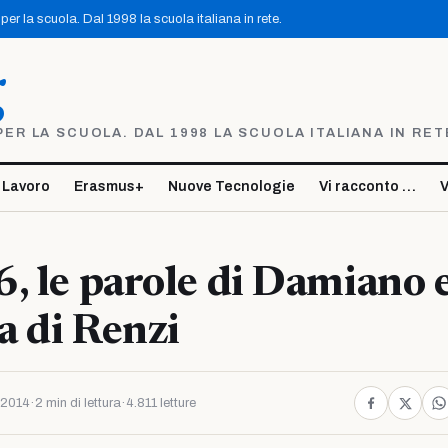
er la scuola. Dal 1998 la scuola italiana in rete.
g
R LA SCUOLA. DAL 1998 LA SCUOLA ITALIANA IN RET
 Lavoro
Erasmus+
Nuove Tecnologie
Vi racconto …
V
, le parole di Damiano e
 di Renzi
 2014
·
2 min di lettura
·
4.811 letture