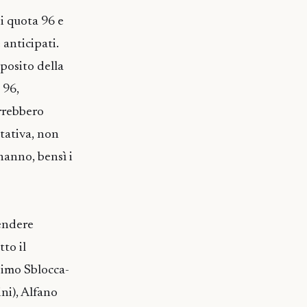
i quota 96 e
 anticipati.
oposito della
 96,
rrebbero
tativa, non
hanno, bensì i
tendere
tto il
simo Sblocca-
ni), Alfano