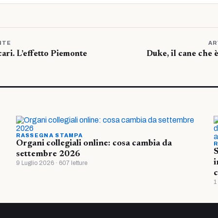
NTE
AR
ari. L’effetto Piemonte
Duke, il cane che è
RASSEGNA STAMPA
Organi collegiali online: cosa cambia da
R
S
settembre 2026
i
9 Luglio 2026 · 607 letture
c
1