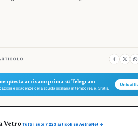
ARTICOLO
ome questa arrivano prima su Telegram
Unisciti 
azioni e scadenze della scuola siciliana in tempo reale. Gratis.
a Vetro
Tutti i suoi 7.223 articoli su AetnaNet →