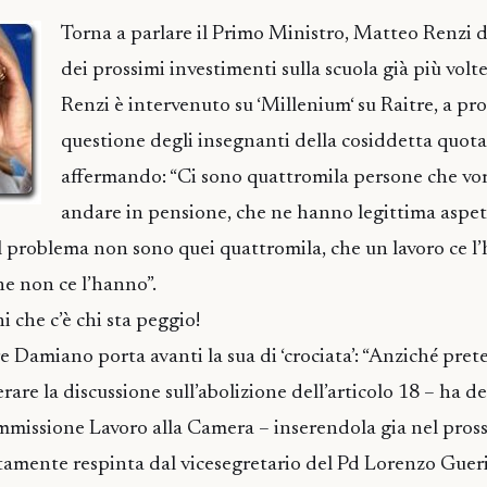
Torna a parlare il Primo Ministro, Matteo Renzi d
dei prossimi investimenti sulla scuola già più volte
Renzi è intervenuto su ‘Millenium‘ su Raitre, a pr
questione degli insegnanti della cosiddetta quota
affermando: “Ci sono quattromila persone che vo
andare in pensione, che ne hanno legittima aspet
il problema non sono quei quattromila, che un lavoro ce l’
he non ce l’hanno”.
 che c’è chi sta peggio!
 Damiano porta avanti la sua di ‘crociata’: “Anziché pre
rare la discussione sull’abolizione dell’articolo 18 – ha de
mmissione Lavoro alla Camera – inserendola gia nel pros
ustamente respinta dal vicesegretario del Pd Lorenzo Gueri