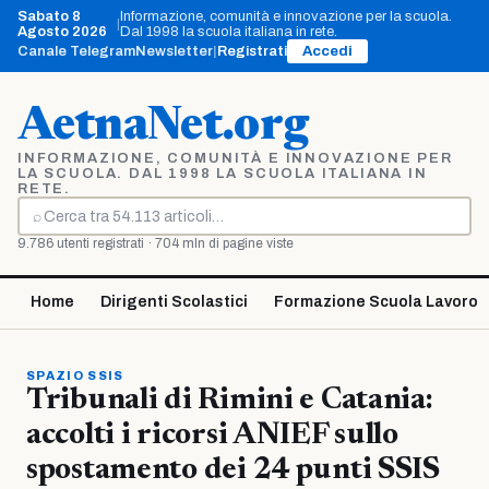
Vai
Sabato 8
Informazione, comunità e innovazione per la scuola.
|
al
Agosto 2026
Dal 1998 la scuola italiana in rete.
contenuto
Canale Telegram
Newsletter
|
Registrati
Accedi
AetnaNet.org
INFORMAZIONE, COMUNITÀ E INNOVAZIONE PER
LA SCUOLA. DAL 1998 LA SCUOLA ITALIANA IN
RETE.
⌕
Cerca
9.786 utenti registrati · 704 mln di pagine viste
Home
Dirigenti Scolastici
Formazione Scuola Lavoro
SPAZIO SSIS
Tribunali di Rimini e Catania:
accolti i ricorsi ANIEF sullo
spostamento dei 24 punti SSIS