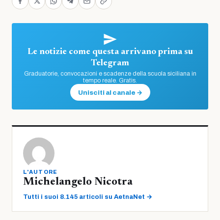
Le notizie come questa arrivano prima su
Telegram
Graduatorie, convocazioni e scadenze della scuola siciliana in
tempo reale. Gratis.
Unisciti al canale →
L'AUTORE
Michelangelo Nicotra
Tutti i suoi 8.145 articoli su AetnaNet →