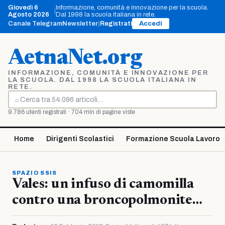
Vai
Giovedì 6
Informazione, comunità e innovazione per la scuola.
|
al
Agosto 2026
Dal 1998 la scuola italiana in rete.
contenuto
Canale Telegram
Newsletter
|
Registrati
Accedi
AetnaNet.org
INFORMAZIONE, COMUNITÀ E INNOVAZIONE PER
LA SCUOLA. DAL 1998 LA SCUOLA ITALIANA IN
RETE.
⌕
Cerca
9.786 utenti registrati · 704 mln di pagine viste
Home
Dirigenti Scolastici
Formazione Scuola Lavoro
SPAZIO SSIS
Vales: un infuso di camomilla
contro una broncopolmonite…