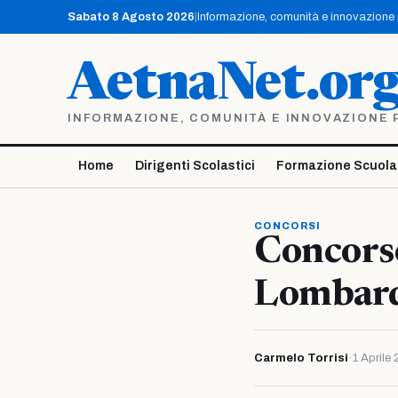
Vai
Sabato 8 Agosto 2026
|
Informazione, comunità e innovazione pe
al
contenuto
AetnaNet.or
INFORMAZIONE, COMUNITÀ E INNOVAZIONE PE
Home
Dirigenti Scolastici
Formazione Scuola
CONCORSI
Concorso
Lombar
Carmelo Torrisi
·
1 Aprile