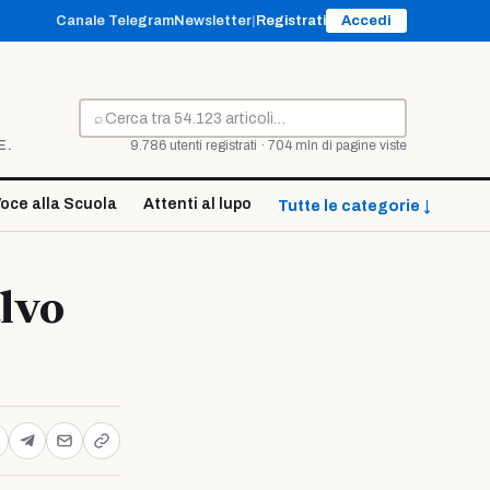
Canale Telegram
Newsletter
|
Registrati
Accedi
⌕
Cerca
E.
9.786 utenti registrati · 704 mln di pagine viste
oce alla Scuola
Attenti al lupo
Tutte le categorie ↓
lvo