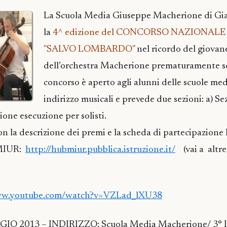
La Scuola Media Giuseppe Macherione di Gia
la
4^ edizione del CONCORSO NAZIONAL
"SALVO LOMBARDO"
nel ricordo del giovan
dell’orchestra Macherione prematuramente s
concorso è aperto agli alunni delle scuole me
indirizzo musicali e prevede due sezioni: a) Se
ione esecuzione per solisti.
n la descrizione dei premi e la scheda di partecipazione 
l MIUR:
http://hubmiur.pubblica.istruzione.it/
(vai a altre
ww.youtube.com/watch?v=VZLad_lXU38
 2013 – INDIRIZZO: Scuola Media Macherione/ 3° I.C