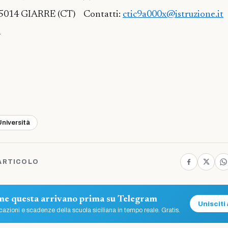
95014 GIARRE (CT) Contatti:
ctic9a000x@istruzione.it
m
Università
ARTICOLO
ome questa arrivano prima su Telegram
Unisciti 
azioni e scadenze della scuola siciliana in tempo reale. Gratis.