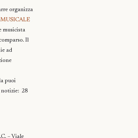
rre organizza
E MUSICALE
e musicista
comparso. Il
die ad
zione
la puoi
 notizie: 28
. – Viale