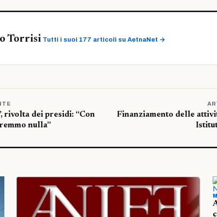
 Torrisi
Tutti i suoi 177 articoli su AetnaNet →
NTE
AR
, rivolta dei presidi: “Con
Finanziamento delle attivi
eremmo nulla”
Istit
M
A
c