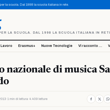
r la scuola. Dal 1998 la scuola italiana in rete.
g
R LA SCUOLA. DAL 1998 LA SCUOLA ITALIANA IN RET
 Lavoro
Erasmus+
Nuove Tecnologie
Vi racconto …
V
 nazionale di musica Sa
do
 2013
·
1 min di lettura
·
4.409 letture