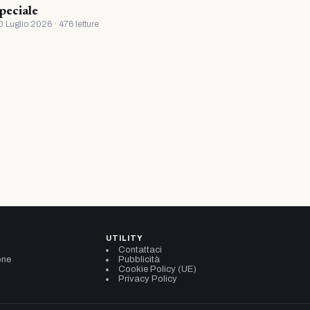
peciale
0 Luglio 2026 · 476 letture
UTILITY
Contattaci
one
Pubblicità
Cookie Policy (UE)
Privacy Policy