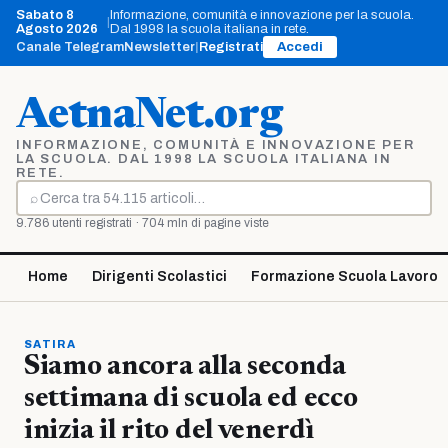
Vai
Sabato 8
Informazione, comunità e innovazione per la scuola.
|
al
Agosto 2026
Dal 1998 la scuola italiana in rete.
contenuto
Canale Telegram
Newsletter
|
Registrati
Accedi
AetnaNet.org
INFORMAZIONE, COMUNITÀ E INNOVAZIONE PER
LA SCUOLA. DAL 1998 LA SCUOLA ITALIANA IN
RETE.
⌕
Cerca
9.786 utenti registrati · 704 mln di pagine viste
Home
Dirigenti Scolastici
Formazione Scuola Lavoro
SATIRA
Siamo ancora alla seconda
settimana di scuola ed ecco
inizia il rito del venerdì