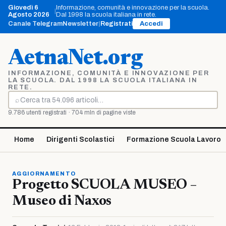
Vai
Giovedì 6
Informazione, comunità e innovazione per la scuola.
|
al
Agosto 2026
Dal 1998 la scuola italiana in rete.
contenuto
Canale Telegram
Newsletter
|
Registrati
Accedi
AetnaNet.org
INFORMAZIONE, COMUNITÀ E INNOVAZIONE PER
LA SCUOLA. DAL 1998 LA SCUOLA ITALIANA IN
RETE.
⌕
Cerca
9.786 utenti registrati · 704 mln di pagine viste
Home
Dirigenti Scolastici
Formazione Scuola Lavoro
AGGIORNAMENTO
Progetto SCUOLA MUSEO –
Museo di Naxos