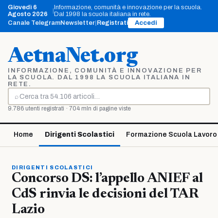
Vai
Giovedì 6
Informazione, comunità e innovazione per la scuola.
|
al
Agosto 2026
Dal 1998 la scuola italiana in rete.
contenuto
Canale Telegram
Newsletter
|
Registrati
Accedi
AetnaNet.org
INFORMAZIONE, COMUNITÀ E INNOVAZIONE PER
LA SCUOLA. DAL 1998 LA SCUOLA ITALIANA IN
RETE.
⌕
Cerca
9.786 utenti registrati · 704 mln di pagine viste
Home
Dirigenti Scolastici
Formazione Scuola Lavoro
DIRIGENTI SCOLASTICI
Concorso DS: l’appello ANIEF al
CdS rinvia le decisioni del TAR
Lazio