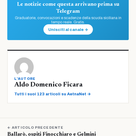
Le notizie come questa arrivano prima su
Telegram
Graduatorie, convocazioni e scadenze della scuola siciliana in
tempo reale. Gratis.
Unisciti al canale →
L'AUTORE
Aldo Domenico Ficara
Tutti i suoi 123 articoli su AetnaNet →
← ARTICOLO PRECEDENTE
Ballarò, ospiti Finocchiaro e Gelmini