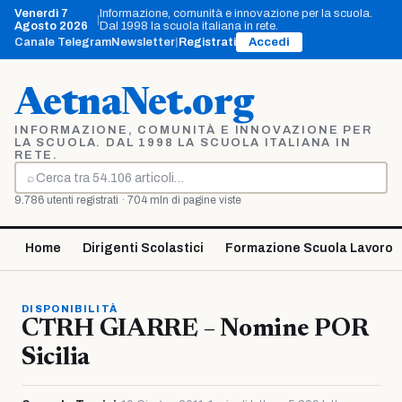
Vai
Venerdì 7
Informazione, comunità e innovazione per la scuola.
|
al
Agosto 2026
Dal 1998 la scuola italiana in rete.
contenuto
Canale Telegram
Newsletter
|
Registrati
Accedi
AetnaNet.org
INFORMAZIONE, COMUNITÀ E INNOVAZIONE PER
LA SCUOLA. DAL 1998 LA SCUOLA ITALIANA IN
RETE.
⌕
Cerca
9.786 utenti registrati · 704 mln di pagine viste
Home
Dirigenti Scolastici
Formazione Scuola Lavoro
DISPONIBILITÀ
CTRH GIARRE – Nomine POR
Sicilia