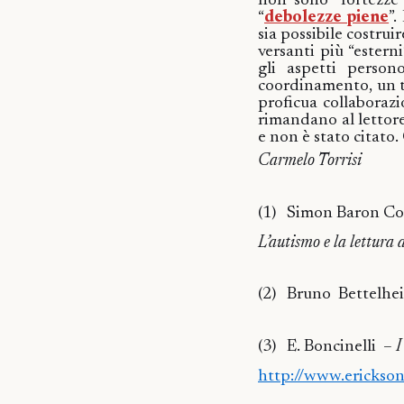
non sono “fortezze 
“
debolezze piene
”.
sia possibile costruir
versanti più “esterni
gli aspetti person
coordinamento, un ta
proficua collaboraz
rimandano al lettore
e non è stato citato. 
Carmelo Torrisi
(1)
Simon Baron C
L’autismo e la lettura 
(2)
Bruno
Bettelhe
(3)
E. Boncinelli
–
I
http://www.ericks