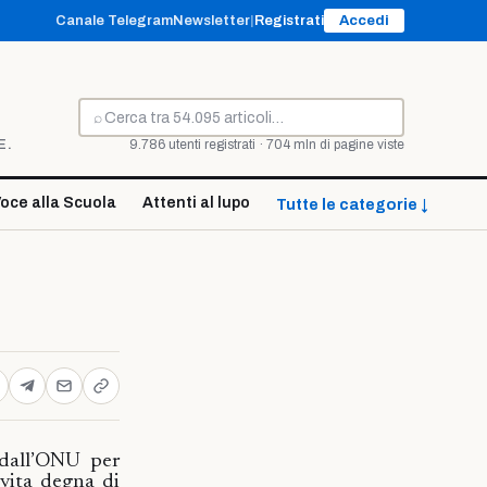
Canale Telegram
Newsletter
|
Registrati
Accedi
⌕
Cerca
E.
9.786 utenti registrati · 704 mln di pagine viste
oce alla Scuola
Attenti al lupo
Tutte le categorie ↓
 dall’ONU per
 vita degna di