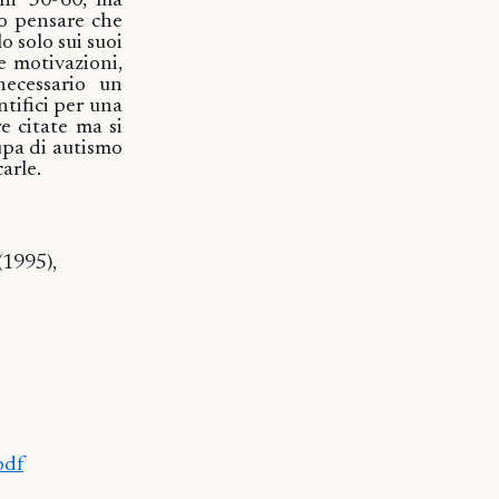
ni ’50-’60, ma
so pensare che
lo solo sui suoi
le motivazioni,
necessario un
ntifici per una
e citate ma si
upa di autismo
carle.
(1995),
pdf