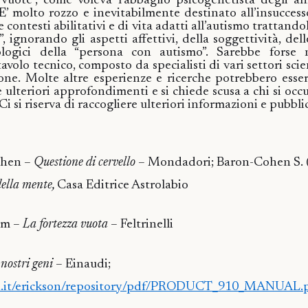
vuote”, come voleva l’abbaglio psicogenetista degli an
 E’ molto rozzo e inevitabilmente destinato all’insucces
e contesti abilitativi e di vita adatti all’autismo trattando
”, ignorando gli aspetti affettivi, della soggettività, del
ologici della “persona con autismo”.
Sarebbe forse 
volo tecnico, composto da specialisti di vari settori scie
ione.
Molte altre esperienze e ricerche potrebbero esser
 ulteriori approfondimenti e si chiede scusa a chi si occ
Ci si riserva di raccogliere ulteriori informazioni e pubbli
ohen –
Questione di cervello
– Mondadori;
Baron-Cohen S. 
della mente,
Casa Editrice Astrolabio
im –
La fortezza vuota
– Feltrinelli
 nostri geni
– Einaudi;
on.it/erickson/repository/pdf/PRODUCT_910_MANUAL.