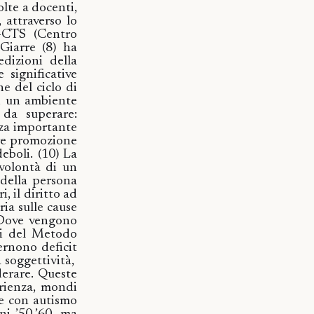
olte a docenti,
 attraverso lo
H-CTS (Centro
Giarre (
8)
ha
dizioni della
 significative
e del ciclo di
di un ambiente
 da superare:
za importante
are promozione
deboli.
(10
)
La
 volontà di un
 della persona
i, il diritto ad
ria sulle cause
 Dove vengono
ipi del Metodo
ernono deficit
 soggettività,
derare. Queste
erienza, mondi
ne con autismo