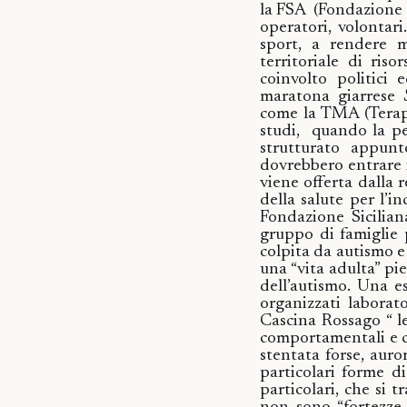
la FSA
(Fondazione 
operatori, volontari
sport, a rendere m
territoriale di ris
coinvolto politici
maratona giarrese
come la TMA (Terapi
studi,
quando la pe
strutturato appun
dovrebbero entrare i
viene offerta dalla r
della salute per l’i
Fondazione Sicilian
gruppo di famiglie 
colpita da autismo e s
una “vita adulta” pie
dell’autismo.
Una es
organizzati laborato
Cascina
Rossago “ l
comportamentali e co
stentata forse, aur
particolari forme d
particolari, che si 