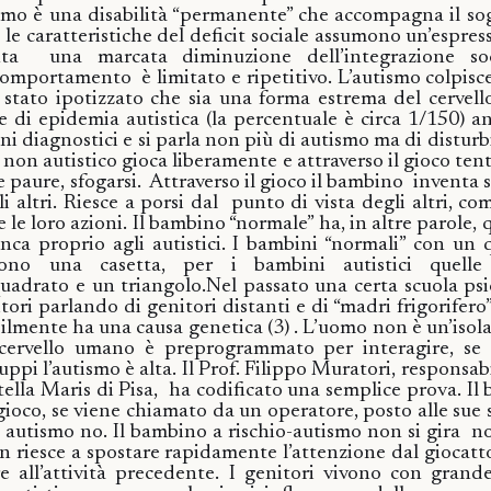
smo è una disabilità “permanente” che accompagna il so
e le caratteristiche del deficit sociale assumono un’espress
ta
una marcata diminuzione dell’integrazione so
 comportamento
è limitato e ripetitivo.
L’autismo colpisc
 stato ipotizzato che sia una forma estrema del cervell
e di epidemia autistica (la percentuale è circa 1/150) a
ini diagnostici e si parla non più di autismo ma di disturb
non autistico gioca liberamente e attraverso il gioco tenta
e paure, sfogarsi.
Attraverso il gioco il bambino
inventa s
i altri. Riesce a porsi dal
punto di vista degli altri, co
le loro azioni. Il bambino “normale” ha, in altre parole, 
nca proprio agli autistici. I bambini “normali” con un
scono una casetta, per i bambini autistici quell
uadrato e un triangolo.
Nel passato una certa scuola psi
tori parlando di genitori distanti e di “madri frigorifero
ilmente ha una causa genetica
(3)
. L’uomo non è un’isola 
l cervello umano è preprogrammato per interagire, se 
luppi l’autismo è alta. Il Prof. Filippo Muratori, r
esponsabi
tella Maris di Pisa,
ha codificato una semplice prova. Il
ioco, se viene chiamato da un operatore, posto alle sue sp
o autismo no. Il bambino a rischio-autismo non si gira
n
 riesce a spostare rapidamente l’attenzione dal giocatto
 all’attività precedente.
I genitori vivono con grande