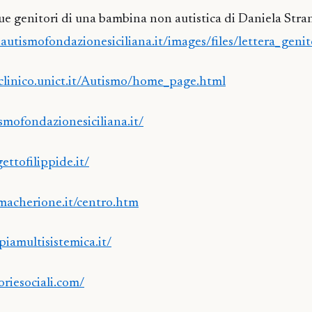
due genitori di una bambina non autistica di Daniela Stra
autismofondazionesiciliana.it/images/files/lettera_genit
clinico.unict.it/Autismo/home_page.html
smofondazionesiciliana.it/
ttofilippide.it/
acherione.it/centro.htm
iamultisistemica.it/
oriesociali.com/