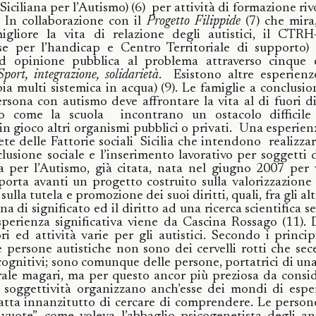
Siciliana per l’Autismo)
(6)
per attività di formazione riv
. In collaborazione con il
Progetto Filippide
(
7)
che mira,
igliore la vita di relazione degli autistici, il CTR
orse per l’handicap e Centro Territoriale di supporto) 
 ed opinione pubblica al problema attraverso cinque e
Sport, integrazione, solidarietà
.
Esistono altre esperienze
a multi sistemica in acqua)
(9).
Le famiglie a conclusion
rsona con autismo deve affrontare la vita al di fuori 
to come la scuola
incontrano un ostacolo difficile
n gioco altri organismi pubblici o privati.
Una esperien
ete delle Fattorie sociali
Sicilia che intendono
realizz
nclusione sociale e l’inserimento lavorativo per soggetti 
a per l’Autismo, già citata, nata nel giugno 2007 per
porta avanti un progetto costruito sulla valorizzazione
ulla tutela e promozione dei suoi diritti, quali, fra gli altr
na di significato ed il diritto ad una ricerca scientifica se
perienza significativa viene da Cascina Rossago
(11
).
ri ed attività varie per gli autistici. Secondo i princ
e persone autistiche non sono dei cervelli rotti che sec
gnitivi; sono comunque delle persone, portatrici di una
orale magari, ma per questo ancor più preziosa da consi
i soggettività organizzano anch’esse dei mondi di esp
tratta innanzitutto di cercare di comprendere. Le perso