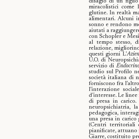
disagio di un figlio
miracolistici come 
glutine. In realtà m
alimentari. Alcuni i
sonno e rendono men
aiutati a raggiunger
con Schopler e Mesib
al tempo stesso, di
relazione, migliorino
questi giorni
L’
Azien
U.O. di Neuropsichiat
servizio di
Endocrino
studio sul Profilo 
società italiana di 
forniscono fra l’altr
l’interazione socia
d’interesse. Le line
di presa in carico. 
neuropsichiatria, l
pedagogica, interagis
una presa in carico 
(Centri territoriali
pianificate, attuano
Giarre, costituito pr