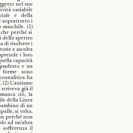
ggetto nel suo
ività variabile
ciale e della
e soprattutto i
o maschile.
(1)
nche perché si
i dello spettro
 di risolvere i
torie e ascolta
mprende i loro
quella capacità
 quadrato e un
e forme sono
coanalitica ha
”.
(2)
L’autismo
scriveva già il
manca ciò, la
le della Linea
 bambino di un
alle, si volta,
on perché non
lo ad un’altra
 sofferenza il