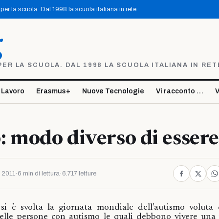
er la scuola. Dal 1998 la scuola italiana in rete.
g
R LA SCUOLA. DAL 1998 LA SCUOLA ITALIANA IN RET
 Lavoro
Erasmus+
Nuove Tecnologie
Vi racconto …
V
 modo diverso di essere
e 2011
·
6 min di lettura
·
6.717 letture
 si è svolta la giornata mondiale dell’autismo voluta
 delle persone con autismo le quali debbono vivere una