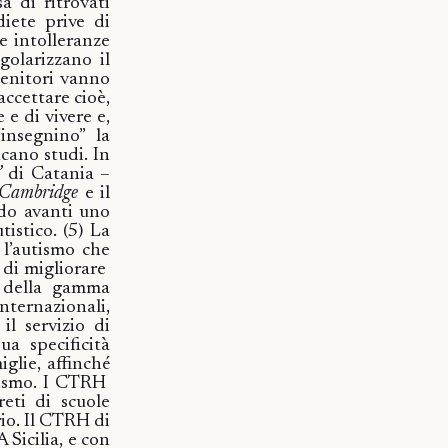
a di ritrovati
diete prive di
 e intolleranze
golarizzano il
genitori vanno
accettare cioè,
e di vivere e,
“insegnino” la
cano studi. In
”
di Catania –
i Cambridge
e il
do avanti uno
tistico.
(5)
La
 l’autismo che
 di migliorare
to della gamma
internazionali,
il servizio di
ua specificità
iglie, affinché
tismo.
I CTRH
reti di scuole
rio.
Il CTRH di
 Sicilia, e con