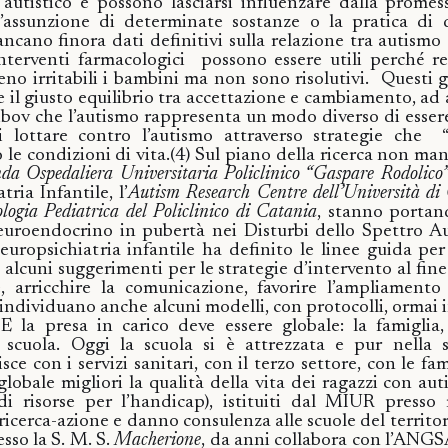
 autistico e possono lasciarsi influenzare dalla promess
l’assunzione di determinate sostanze o la pratica di 
ancano finora dati definitivi sulla relazione tra autismo
nterventi farmacologici
possono essere utili perché re
o irritabili i bambini ma non sono risolutivi.
Questi 
e il giusto equilibrio tra accettazione e cambiamento, ad 
ov che l’autismo rappresenta un modo diverso di essere 
 lottare contro l’autismo attraverso strategie che
 le condizioni di vita
.(4)
Sul piano della ricerca non man
da Ospedaliera Universitaria Policlinico “Gaspare Rodolico
ria Infantile, l’
Autism Research Centre dell’Università d
logia Pediatrica del Policlinico di Catania
, stanno portan
neuroendocrino in pubertà nei Disturbi dello Spettro Au
neuropsichiatria infantile ha definito le linee guida per
o alcuni suggerimenti per le strategie d’intervento al fine
le, arricchire la comunicazione, favorire l’ampliamen
e individuano anche alcuni modelli, con protocolli, ormai 
E la presa in carico deve essere globale: la famiglia, 
a scuola.
Oggi la scuola si è attrezzata e pur nella s
ce con i servizi sanitari, con il terzo settore, con le fam
globale migliori la qualità della vita dei ragazzi con au
 di risorse per l’handicap), istituiti dal MIUR presso 
 ricerca-azione e danno consulenza alle scuole del territo
esso la S. M. S.
Macherione
, da anni collabora con l’ANGSA