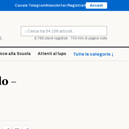
Canale Telegram
Newsletter
|
Registrati
Accedi
⌕
Cerca
E.
9.786 utenti registrati · 704 mln di pagine viste
oce alla Scuola
Attenti al lupo
Tutte le categorie ↓
do –