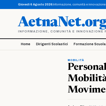
Vai
Giovedì 6 Agosto 2026
|
Informazione, comunità e innovazione p
al
contenuto
AetnaNet.or
INFORMAZIONE, COMUNITÀ E INNOVAZIONE PE
Home
Dirigenti Scolastici
Formazione Scuola
MOBILITÀ
Personal
Mobilità
Movime