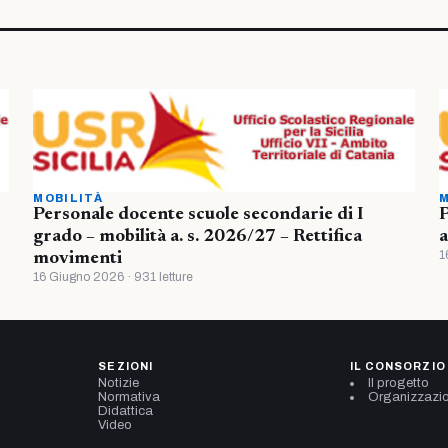
MOBILITÀ
M
Personale docente scuole secondarie di I
P
grado – mobilità a. s. 2026/27 – Rettifica
a
1
movimenti
16 Giugno 2026 · 931 letture
SEZIONI
IL CONSORZIO
Notizie
Il progetto
Normativa
Organizzazi
Didattica
Video