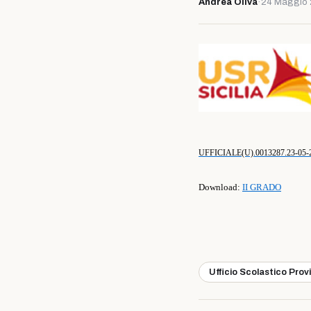
Andrea Oliva
·
24 Maggio
UFFICIALE(U).0013287.23-05-
Download:
II GRADO
Ufficio Scolastico Prov