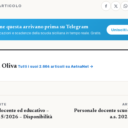
ARTICOLO
ome questa arrivano prima su Telegram
Unisciti 
azioni e scadenze della scuola siciliana in tempo reale. Gratis.
 Oliva
Tutti i suoi 2.664 articoli su AetnaNet →
NTE
AR
docente ed educativo –
Personale docente scuol
5/2026 – Disponibilità
a.s. 20