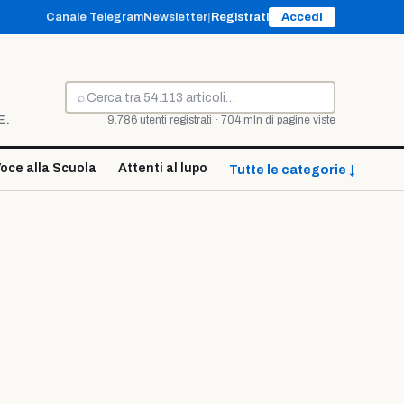
Canale Telegram
Newsletter
|
Registrati
Accedi
⌕
Cerca
E.
9.786 utenti registrati · 704 mln di pagine viste
oce alla Scuola
Attenti al lupo
Tutte le categorie ↓