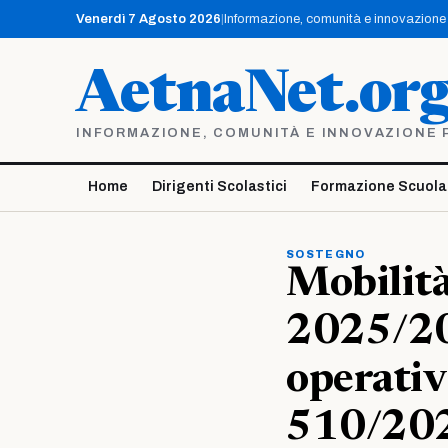
Vai
Venerdì 7 Agosto 2026
|
Informazione, comunità e innovazione p
al
contenuto
AetnaNet.or
INFORMAZIONE, COMUNITÀ E INNOVAZIONE PE
Home
Dirigenti Scolastici
Formazione Scuola
SOSTEGNO
Mobilità
2025/20
operativ
510/20