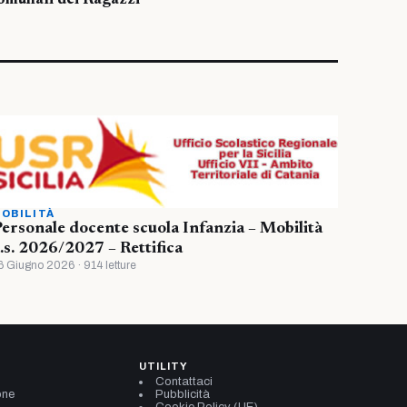
omunali dei Ragazzi”
OBILITÀ
ersonale docente scuola Infanzia – Mobilità
.s. 2026/2027 – Rettifica
6 Giugno 2026 · 914 letture
UTILITY
Contattaci
one
Pubblicità