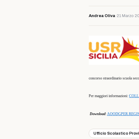
Andrea Oliva
·
21 Marzo 2
concorso straordinario scuola sec
Per maggiori informazioni:
COLL
Download
:
AOODGPER.REGIST
Ufficio Scolastico Prov