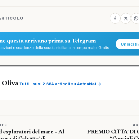
ARTICOLO
ome questa arrivano prima su Telegram
Unisciti 
azioni e scadenze della scuola siciliana in tempo reale. Gratis.
 Oliva
Tutti i suoi 2.664 articoli su AetnaNet →
NTE
AR
 esploratori del mare – Al
PREMIO CITTA’ DI C