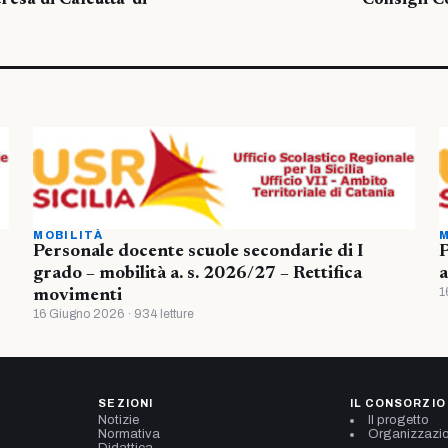
resa di Calcutta’ di
“Consigli C
MOBILITÀ
M
Personale docente scuole secondarie di I
P
grado – mobilità a. s. 2026/27 – Rettifica
a
1
movimenti
16 Giugno 2026 · 934 letture
SEZIONI
IL CONSORZIO
Notizie
Il progetto
Normativa
Organizzazi