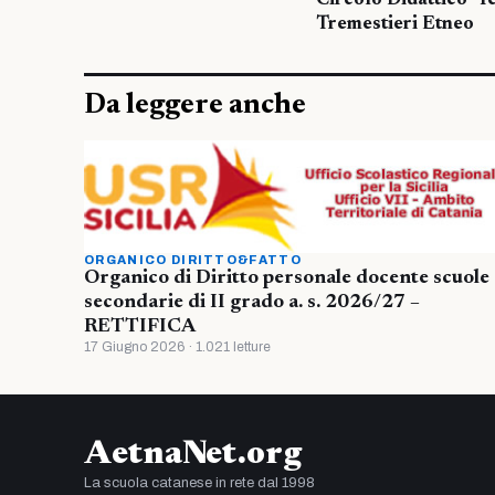
Circolo Didattico ‘Te
Tremestieri Etneo
Da leggere anche
ORGANICO DIRITTO&FATTO
Organico di Diritto personale docente scuole
secondarie di II grado a. s. 2026/27 –
RETTIFICA
17 Giugno 2026 · 1.021 letture
AetnaNet.org
La scuola catanese in rete dal 1998