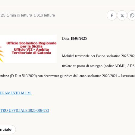
025
·
1 min di lettura
·
1.616 letture
Data:
19/03/2025
Mobilità territoriale per l’anno scolastico 2025/20
titolare su posto di sostegno (codice ADML, AD
ondaria (D.D. n.510/2020) con decorrenza giuridica dall’anno scolastico 2020/2021 – Istruzioni
EGAMENTO M.I.M.
RO UFFICIALE.2025.0064732
inciale