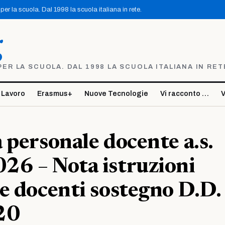
er la scuola. Dal 1998 la scuola italiana in rete.
g
R LA SCUOLA. DAL 1998 LA SCUOLA ITALIANA IN RET
 Lavoro
Erasmus+
Nuove Tecnologie
Vi racconto …
V
 personale docente a.s.
26 – Nota istruzioni
e docenti sostegno D.D.
20