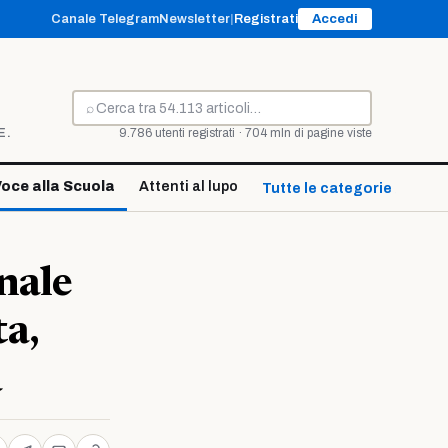
Canale Telegram
Newsletter
|
Registrati
Accedi
⌕
Cerca
E.
9.786 utenti registrati · 704 mln di pagine viste
oce alla Scuola
Attenti al lupo
Tutte le categorie ↓
nale
a,
à