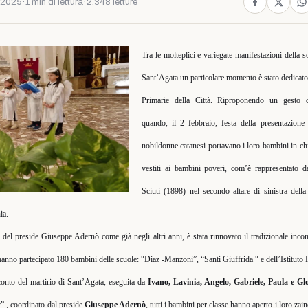
 2025
·
1 min di lettura
·
2.348 letture
Tra le molteplici e variegate manifestazioni della s
Sant’Agata un particolare momento è stato dedicato
Primarie della Città.
Riproponendo un gesto del
quando, il 2 febbraio, festa della presentazione
nobildonne catanesi portavano i loro bambini in ch
vestiti ai bambini poveri, com’è rappresentato d
Sciuti (1898) nel secondo altare di sinistra dell
ia.
a del preside Giuseppe Adernò come già negli altri anni, è stata rinnovato il tradizionale inc
hanno partecipato 180 bambini delle scuole: “Diaz -Manzoni”, “Santi Giuffrida “ e dell’Istituto
conto del martirio di Sant’Agata, eseguita da
Ivano, Lavinia, Angelo, Gabriele, Paula e Gl
” , coordinato dal preside
Giuseppe Adernò
, tutti i bambini per classe hanno aperto i loro zai