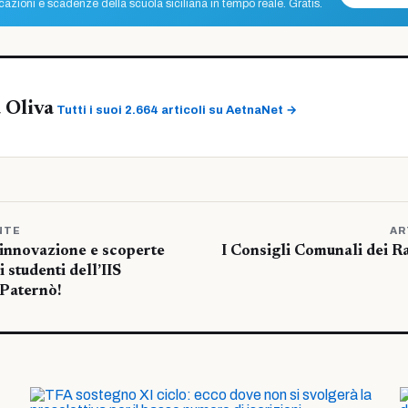
azioni e scadenze della scuola siciliana in tempo reale. Gratis.
 Oliva
Tutti i suoi 2.664 articoli su AetnaNet →
NTE
AR
 innovazione e scoperte
I Consigli Comunali dei R
i studenti dell’IIS
 Paternò!