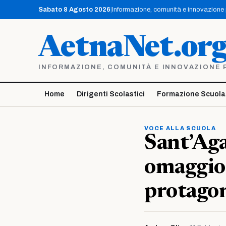
Vai
Sabato 8 Agosto 2026
|
Informazione, comunità e innovazione pe
al
contenuto
AetnaNet.or
INFORMAZIONE, COMUNITÀ E INNOVAZIONE PE
Home
Dirigenti Scolastici
Formazione Scuola
VOCE ALLA SCUOLA
Sant’Aga
omaggio 
protagoni