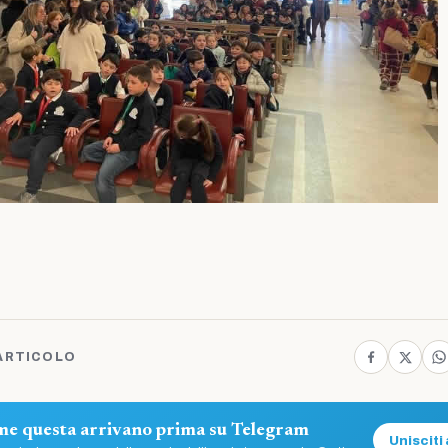
ARTICOLO
ome questa arrivano prima su Telegram
Unisciti 