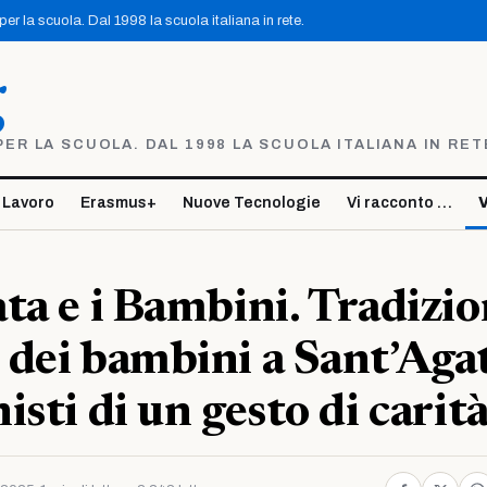
r la scuola. Dal 1998 la scuola italiana in rete.
g
R LA SCUOLA. DAL 1998 LA SCUOLA ITALIANA IN RET
 Lavoro
Erasmus+
Nuove Tecnologie
Vi racconto …
V
ta e i Bambini. Tradizio
dei bambini a Sant’Agat
sti di un gesto di carit