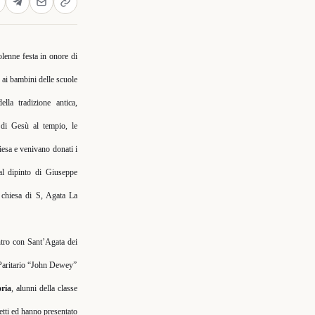
olenne festa in onore di
 ai bambini delle scuole
la tradizione antica,
 di Gesù al tempio, le
iesa e venivano donati i
al dipinto di Giuseppe
a chiesa di S, Agata La
ontro con Sant’Agata dei
 Paritario “John Dewey”
oria
, alunni della classe
netti ed hanno presentato