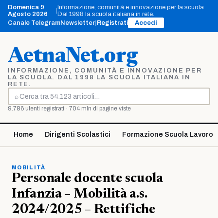
Vai
Domenica 9
Informazione, comunità e innovazione per la scuola.
|
al
Agosto 2026
Dal 1998 la scuola italiana in rete.
contenuto
Canale Telegram
Newsletter
|
Registrati
Accedi
AetnaNet.org
INFORMAZIONE, COMUNITÀ E INNOVAZIONE PER
LA SCUOLA. DAL 1998 LA SCUOLA ITALIANA IN
RETE.
⌕
Cerca
9.786 utenti registrati · 704 mln di pagine viste
Home
Dirigenti Scolastici
Formazione Scuola Lavoro
MOBILITÀ
Personale docente scuola
Infanzia – Mobilità a.s.
2024/2025 – Rettifiche