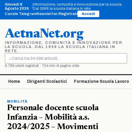
Vai
Giovedì 6
Informazione, comunità e innovazione per la scuola.
|
al
Agosto 2026
Dal 1998 la scuola italiana in rete.
contenuto
Canale Telegram
Newsletter
|
Registrati
Accedi
AetnaNet.org
INFORMAZIONE, COMUNITÀ E INNOVAZIONE PER
LA SCUOLA. DAL 1998 LA SCUOLA ITALIANA IN
RETE.
⌕
Cerca
9.786 utenti registrati · 704 mln di pagine viste
Home
Dirigenti Scolastici
Formazione Scuola Lavoro
MOBILITÀ
Personale docente scuola
Infanzia – Mobilità a.s.
2024/2025 – Movimenti