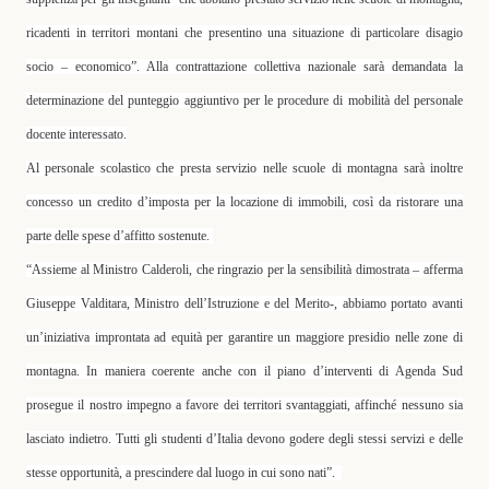
ricadenti in territori montani che presentino una situazione di particolare disagio
socio – economico”. Alla contrattazione collettiva nazionale sarà demandata la
determinazione del punteggio aggiuntivo per le procedure di mobilità del personale
docente interessato.
Al personale scolastico che presta servizio nelle scuole di montagna sarà inoltre
concesso un credito d’imposta per la locazione di immobili, così da ristorare una
parte delle spese d’affitto sostenute.
“Assieme al Ministro Calderoli, che ringrazio per la sensibilità dimostrata – afferma
Giuseppe Valditara, Ministro dell’Istruzione e del Merito-, abbiamo portato avanti
un’iniziativa improntata ad equità per garantire un maggiore presidio nelle zone di
montagna. In maniera coerente anche con il piano d’interventi di Agenda Sud
prosegue il nostro impegno a favore dei territori svantaggiati, affinché nessuno sia
lasciato indietro. Tutti gli studenti d’Italia devono godere degli stessi servizi e delle
stesse opportunità, a prescindere dal luogo in cui sono nati”.