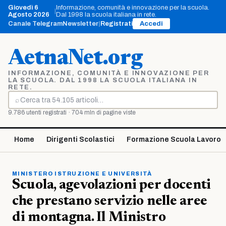
Vai
Giovedì 6
Informazione, comunità e innovazione per la scuola.
|
al
Agosto 2026
Dal 1998 la scuola italiana in rete.
contenuto
Canale Telegram
Newsletter
|
Registrati
Accedi
AetnaNet.org
INFORMAZIONE, COMUNITÀ E INNOVAZIONE PER
LA SCUOLA. DAL 1998 LA SCUOLA ITALIANA IN
RETE.
⌕
Cerca
9.786 utenti registrati · 704 mln di pagine viste
Home
Dirigenti Scolastici
Formazione Scuola Lavoro
MINISTERO ISTRUZIONE E UNIVERSITÀ
Scuola, agevolazioni per docenti
che prestano servizio nelle aree
di montagna. Il Ministro