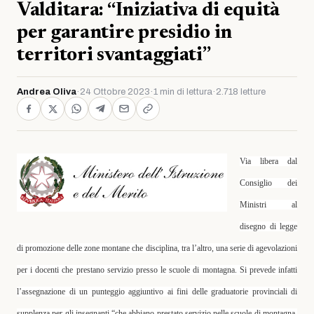
Valditara: “Iniziativa di equità
per garantire presidio in
territori svantaggiati”
Andrea Oliva
·
24 Ottobre 2023
·
1 min di lettura
·
2.718 letture
Via libera dal
Consiglio dei
Ministri al
disegno di legge
di promozione delle zone montane che disciplina, tra l’altro, una serie di agevolazioni
per i docenti che prestano servizio presso le scuole di montagna. Si prevede infatti
l’assegnazione di un punteggio aggiuntivo ai fini delle graduatorie provinciali di
supplenza per gli insegnanti “che abbiano prestato servizio nelle scuole di montagna,