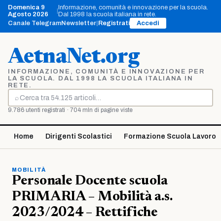
Vai
Domenica 9
Informazione, comunità e innovazione per la scuola.
|
al
Agosto 2026
Dal 1998 la scuola italiana in rete.
contenuto
Canale Telegram
Newsletter
|
Registrati
Accedi
AetnaNet.org
INFORMAZIONE, COMUNITÀ E INNOVAZIONE PER
LA SCUOLA. DAL 1998 LA SCUOLA ITALIANA IN
RETE.
⌕
Cerca
9.786 utenti registrati · 704 mln di pagine viste
Home
Dirigenti Scolastici
Formazione Scuola Lavoro
MOBILITÀ
Personale Docente scuola
PRIMARIA – Mobilità a.s.
2023/2024 – Rettifiche