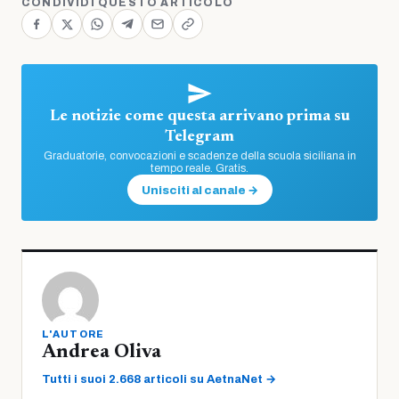
CONDIVIDI QUESTO ARTICOLO
Le notizie come questa arrivano prima su
Telegram
Graduatorie, convocazioni e scadenze della scuola siciliana in
tempo reale. Gratis.
Unisciti al canale →
L'AUTORE
Andrea Oliva
Tutti i suoi 2.668 articoli su AetnaNet →