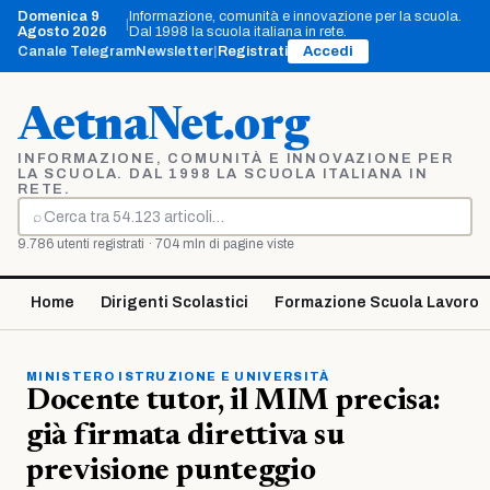
Vai
Domenica 9
Informazione, comunità e innovazione per la scuola.
|
al
Agosto 2026
Dal 1998 la scuola italiana in rete.
contenuto
Canale Telegram
Newsletter
|
Registrati
Accedi
AetnaNet.org
INFORMAZIONE, COMUNITÀ E INNOVAZIONE PER
LA SCUOLA. DAL 1998 LA SCUOLA ITALIANA IN
RETE.
⌕
Cerca
9.786 utenti registrati · 704 mln di pagine viste
Home
Dirigenti Scolastici
Formazione Scuola Lavoro
MINISTERO ISTRUZIONE E UNIVERSITÀ
Docente tutor, il MIM precisa:
già firmata direttiva su
previsione punteggio