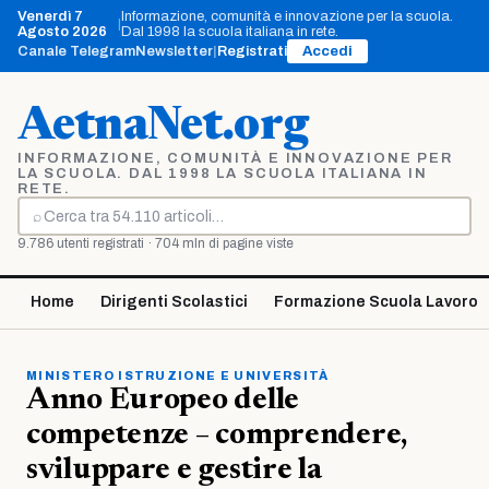
Vai
Venerdì 7
Informazione, comunità e innovazione per la scuola.
|
al
Agosto 2026
Dal 1998 la scuola italiana in rete.
contenuto
Canale Telegram
Newsletter
|
Registrati
Accedi
AetnaNet.org
INFORMAZIONE, COMUNITÀ E INNOVAZIONE PER
LA SCUOLA. DAL 1998 LA SCUOLA ITALIANA IN
RETE.
⌕
Cerca
9.786 utenti registrati · 704 mln di pagine viste
Home
Dirigenti Scolastici
Formazione Scuola Lavoro
MINISTERO ISTRUZIONE E UNIVERSITÀ
Anno Europeo delle
competenze – comprendere,
sviluppare e gestire la