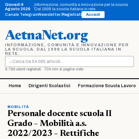
Vai
Giovedì 6
Informazione, comunità e innovazione per la scuola.
|
al
Agosto 2026
Dal 1998 la scuola italiana in rete.
contenuto
Canale Telegram
Newsletter
|
Registrati
Accedi
AetnaNet.org
INFORMAZIONE, COMUNITÀ E INNOVAZIONE PER
LA SCUOLA. DAL 1998 LA SCUOLA ITALIANA IN
RETE.
⌕
Cerca
9.786 utenti registrati · 704 mln di pagine viste
Home
Dirigenti Scolastici
Formazione Scuola Lavoro
MOBILITÀ
Personale docente scuola II
Grado – Mobilità a.s.
2022/2023 – Rettifiche