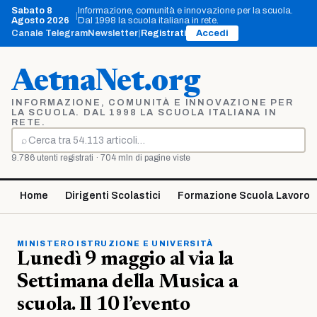
Vai
Sabato 8
Informazione, comunità e innovazione per la scuola.
|
al
Agosto 2026
Dal 1998 la scuola italiana in rete.
contenuto
Canale Telegram
Newsletter
|
Registrati
Accedi
AetnaNet.org
INFORMAZIONE, COMUNITÀ E INNOVAZIONE PER
LA SCUOLA. DAL 1998 LA SCUOLA ITALIANA IN
RETE.
⌕
Cerca
9.786 utenti registrati · 704 mln di pagine viste
Home
Dirigenti Scolastici
Formazione Scuola Lavoro
MINISTERO ISTRUZIONE E UNIVERSITÀ
Lunedì 9 maggio al via la
Settimana della Musica a
scuola. Il 10 l’evento