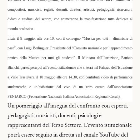
compositori, musicisti, registi, docenti, direttori artistici, pedagogisti, ricercatori,
didatti e studiosi del settore, che animeranno la manifestazione tutta dedicata al
mondo scolastico.
inizia il 9 maggio, alle ore 10, con il convegno “Musica per tutti – dinamiche di
pace”, con
Luigi Berlinguer
, Presidente del “Comitato nazionale per l’apprendimento
pratico della Musica per tutti gli studenti”. Il Ministro dell’Istruzione,
Patrizio
Bianchi
, parteciperà poi all’evento istituzionale che si terrà nel Palazzo dell’Istruzione
a Viale Trastevere, il 10 maggio alle ore 14.30, con contributi video di performance
studentesche e un’esibizione dal vivo di un coro curato dall’associazione
FENIARCO (Federazione Nazionale Italiana Associazioni Regionali Corali).
Un pomeriggio all’insegna del confronto con esperti,
pedagogisti, musicisti, docenti, psicologi e
rappresentanti del Terzo Settore. L’evento istituzionale
potrà essere seguito in diretta sul canale YouTube del