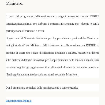
Ministero.
Il resto del programma della settimana si svolgerà invece sul portale INDIRE
lamusicaunisce.indire.it, con webinar e seminari in streaming per i docenti e con la
partecipazione di formatori e artisti.
Organizzata dal “Comitato Nazionale per l’apprendimento pratico della Musica per
tutti gli studenti” del Ministero dell’Istruzione, in collaborazione con INDIRE, si
propone di creare uno spazio di riflessione destinato a ragazze, ragazzi e ai docenti
sulle pratiche didattiche innovative per l’apprendimento della musica a scuola. Sarà
possibile seguire gli aggiornamenti e gli eventi durante la settimana attraverso
l’hashtag #lamusicauniscelascuola sui canali social del Ministero.
Qui il programma completo della manifestazione e come seguirlo:
lamusicaunisce.indire.it