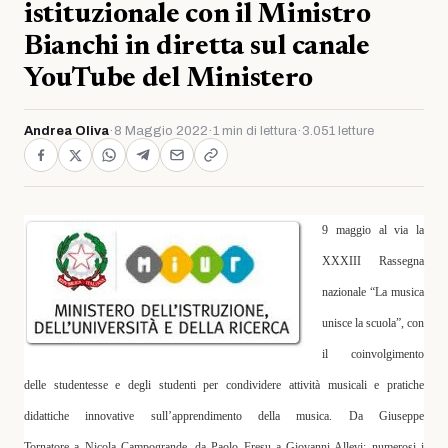
istituzionale con il Ministro
Bianchi in diretta sul canale
YouTube del Ministero
Andrea Oliva
·
8 Maggio 2022
·
1 min di lettura
·
3.051 letture
9 maggio al via la
XXXIII Rassegna
nazionale “La musica
unisce la scuola”, con
il coinvolgimento
delle studentesse e degli studenti per condividere attività musicali e pratiche
didattiche innovative sull’apprendimento della musica. Da
Giuseppe
Tornatore
a
Nicola Campogrande
, da
Paolo Fresu
a
Giovanni Allevi
: numerosi i