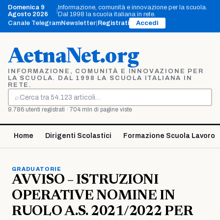
Vai
Domenica 9
Informazione, comunità e innovazione per la scuola.
|
al
Agosto 2026
Dal 1998 la scuola italiana in rete.
contenuto
Canale Telegram
Newsletter
|
Registrati
Accedi
AetnaNet.org
INFORMAZIONE, COMUNITÀ E INNOVAZIONE PER
LA SCUOLA. DAL 1998 LA SCUOLA ITALIANA IN
RETE.
⌕
Cerca
9.786 utenti registrati · 704 mln di pagine viste
Home
Dirigenti Scolastici
Formazione Scuola Lavoro
GRADUATORIE
AVVISO – ISTRUZIONI
OPERATIVE NOMINE IN
RUOLO A.S. 2021/2022 PER