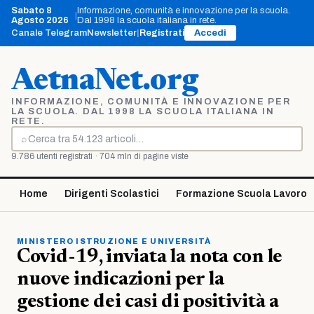
Vai
Sabato 8
Informazione, comunità e innovazione per la scuola.
|
al
Agosto 2026
Dal 1998 la scuola italiana in rete.
contenuto
Canale Telegram
Newsletter
|
Registrati
Accedi
AetnaNet.org
INFORMAZIONE, COMUNITÀ E INNOVAZIONE PER
LA SCUOLA. DAL 1998 LA SCUOLA ITALIANA IN
RETE.
⌕
Cerca
9.786 utenti registrati · 704 mln di pagine viste
Home
Dirigenti Scolastici
Formazione Scuola Lavoro
MINISTERO ISTRUZIONE E UNIVERSITÀ
Covid-19, inviata la nota con le
nuove indicazioni per la
gestione dei casi di positività a