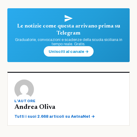
Le notizie come questa arrivano prima su
Telegram
Graduatorie, convocazioni e scadenze della scuola siciliana in
tempo reale. Gratis.
Unisciti al canale →
L'AUTORE
Andrea Oliva
Tutti i suoi 2.668 articoli su AetnaNet →