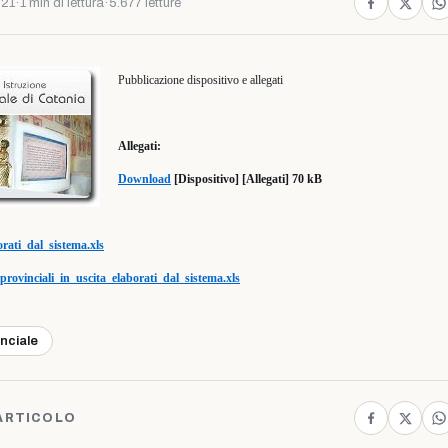
021
·
1 min di lettura
·
5.677 letture
Pubblicazione dispositivo e allegati
Allegati:
Download
[Dispositivo] [Allegati] 70 kB
rati_dal_sistema.xls
provinciali_in_uscita_elaborati_dal_sistema.xls
inciale
ARTICOLO