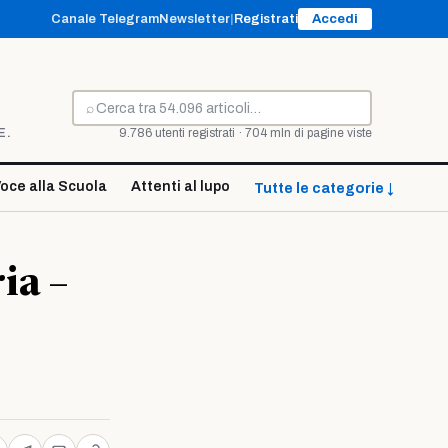
Canale Telegram
Newsletter
|
Registrati
Accedi
⌕
Cerca
E.
9.786 utenti registrati · 704 mln di pagine viste
oce alla Scuola
Attenti al lupo
Tutte le categorie ↓
ia –