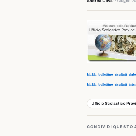
Andrea Oliva
·
7 Giugno 2
EEEE_bollettino_risultati_elabo
EEEE_bollettino_risultati_inter
Ufficio Scolastico Prov
CONDIVIDI QUESTO 