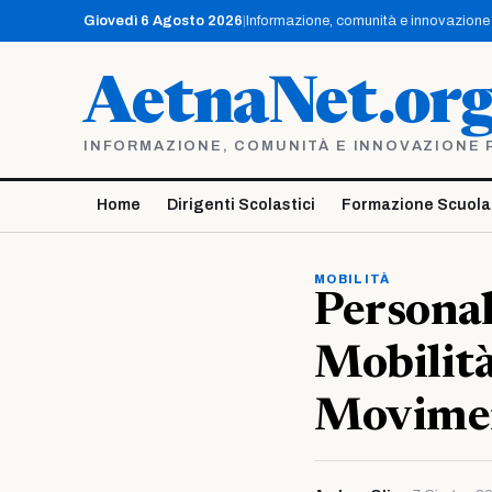
Vai
Giovedì 6 Agosto 2026
|
Informazione, comunità e innovazione p
al
contenuto
AetnaNet.or
INFORMAZIONE, COMUNITÀ E INNOVAZIONE PE
Home
Dirigenti Scolastici
Formazione Scuola
MOBILITÀ
Personal
Mobilità
Movime