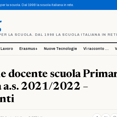
er la scuola. Dal 1998 la scuola italiana in rete.
g
R LA SCUOLA. DAL 1998 LA SCUOLA ITALIANA IN RET
 Lavoro
Erasmus+
Nuove Tecnologie
Vi racconto …
V
e docente scuola Primar
 a.s. 2021/2022 –
nti