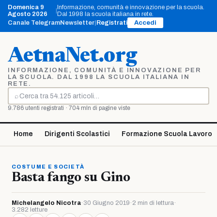
Vai
Domenica 9
Informazione, comunità e innovazione per la scuola.
|
al
Agosto 2026
Dal 1998 la scuola italiana in rete.
contenuto
Canale Telegram
Newsletter
|
Registrati
Accedi
AetnaNet.org
INFORMAZIONE, COMUNITÀ E INNOVAZIONE PER
LA SCUOLA. DAL 1998 LA SCUOLA ITALIANA IN
RETE.
⌕
Cerca
9.786 utenti registrati · 704 mln di pagine viste
Home
Dirigenti Scolastici
Formazione Scuola Lavoro
COSTUME E SOCIETÀ
Basta fango su Gino
Michelangelo Nicotra
·
30 Giugno 2019
·
2 min di lettura
·
3.282 letture