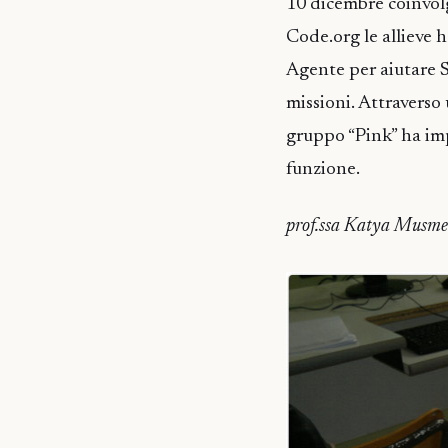
10 dicembre coinvolg
Code.org le allieve 
Agente per aiutare S
missioni. Attraverso
gruppo “Pink” ha imp
funzione.
prof.ssa Katya Musme