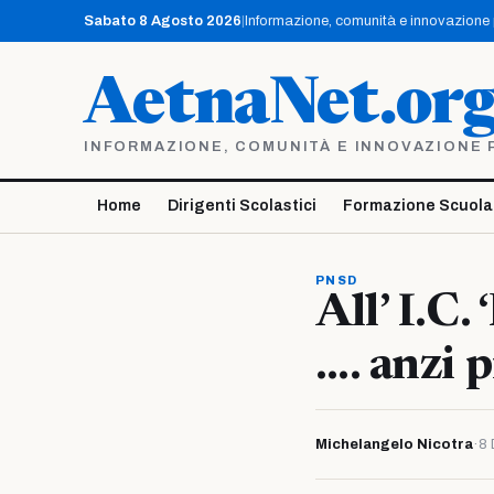
Vai
Sabato 8 Agosto 2026
|
Informazione, comunità e innovazione pe
al
contenuto
AetnaNet.or
INFORMAZIONE, COMUNITÀ E INNOVAZIONE PE
Home
Dirigenti Scolastici
Formazione Scuola
PNSD
All’ I.C.
…. anzi 
Michelangelo Nicotra
·
8 