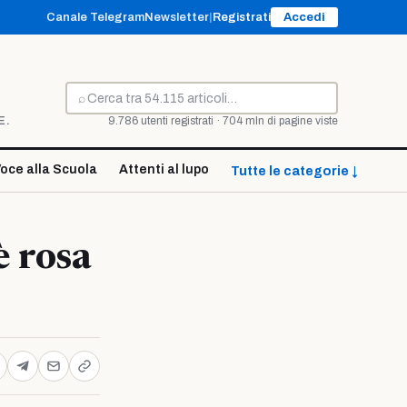
Canale Telegram
Newsletter
|
Registrati
Accedi
⌕
Cerca
E.
9.786 utenti registrati · 704 mln di pagine viste
oce alla Scuola
Attenti al lupo
Tutte le categorie ↓
è rosa