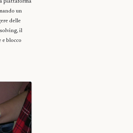
la piattaforma
ammando un
ere delle
olving, il
e e blocco