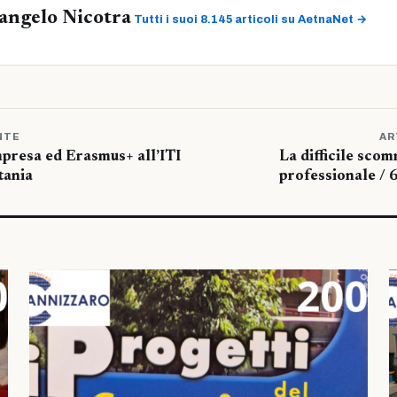
angelo Nicotra
Tutti i suoi 8.145 articoli su AetnaNet →
NTE
AR
mpresa ed Erasmus+ all’ITI
La difficile scom
tania
professionale / 6