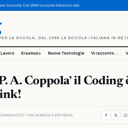
r la scuola. Dal 1998 la scuola italiana in rete.
g
R LA SCUOLA. DAL 1998 LA SCUOLA ITALIANA IN RET
 Lavoro
Erasmus+
Nuove Tecnologie
Vi racconto …
V
 ‘P. A. Coppola’ il Coding 
pink!
Dicembre 2017
·
1 min di lettura
·
5.805 letture