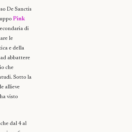
sso De Sanctis
gruppo
Pink
secondaria di
are le
ica e della
ad abbattere
io che
studi. Sotto la
e allieve
ha visto
che dal 4 al