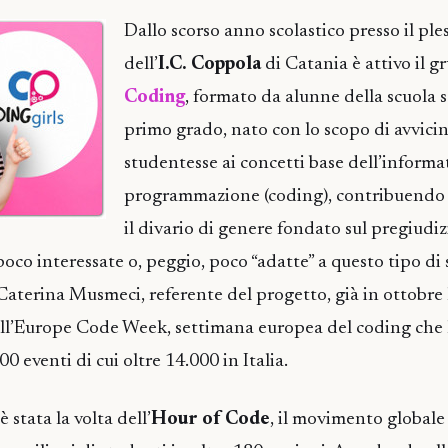
Dallo scorso anno scolastico presso il ple
dell’
I.C. Coppola
di Catania è attivo il 
Coding
, formato da alunne della scuola 
primo grado, nato con lo scopo di avvicin
studentesse ai concetti base dell’informat
programmazione (coding), contribuendo 
il divario di genere fondato sul pregiudiz
oco interessate o, peggio, poco “adatte” a questo tipo di 
Caterina Musmeci, referente del progetto, già in ottobre l
ll’Europe Code Week, settimana europea del coding che 
0 eventi di cui oltre 14.000 in Italia.
stata la volta dell’
Hour of Code
, il movimento globale 