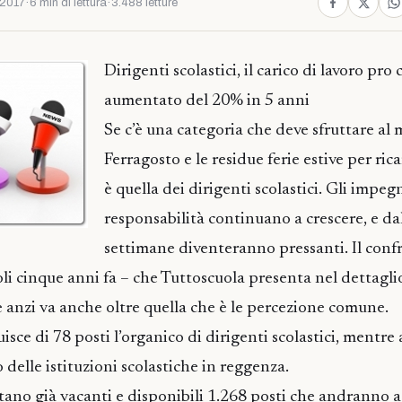
 2017
·
6 min di lettura
·
3.488 letture
Dirigenti scolastici, il carico di lavoro pro 
aumentato del 20% in 5 anni
Se c’è una categoria che deve sfruttare al m
Ferragosto e le residue ferie estive per ricar
è quella dei dirigenti scolastici. Gli impegn
responsabilità continuano a crescere, e da
settimane diventeranno pressanti. Il conf
soli cinque anni fa – che Tuttoscuola presenta nel dettagli
e anzi va anche oltre quella che è le percezione comune.
sce di 78 posti l’organico di dirigenti scolastici, mentr
 delle istituzioni scolastiche in reggenza.
ultano già vacanti e disponibili 1.268 posti che andranno 