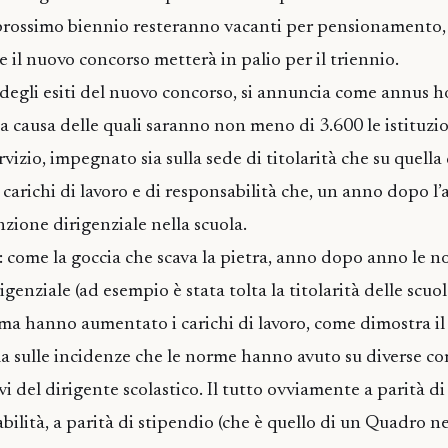
l prossimo biennio resteranno vacanti per pensionamento
he il nuovo concorso metterà in palio per il triennio.
 degli esiti del nuovo concorso, si annuncia come annus ho
 a causa delle quali saranno non meno di 3.600 le istituzi
rvizio, impegnato sia sulla sede di titolarità che su quella
carichi di lavoro e di responsabilità che, un anno dopo l’
nzione dirigenziale nella scuola.
: come la goccia che scava la pietra, anno dopo anno le
igenziale (ad esempio è stata tolta la titolarità delle scuo
ma hanno aumentato i carichi di lavoro, come dimostra il
la sulle incidenze che le norme hanno avuto su diverse c
i del dirigente scolastico. Il tutto ovviamente a parità d
bilità, a parità di stipendio (che è quello di un Quadro ne