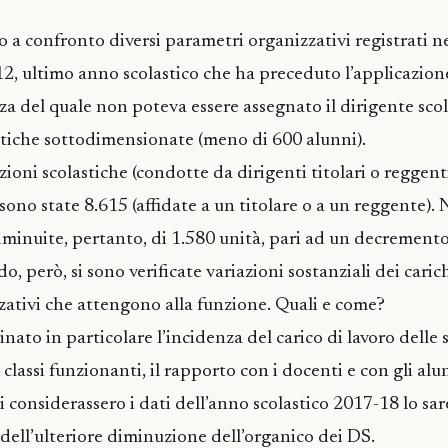
 a confronto diversi parametri organizzativi registrati n
12, ultimo anno scolastico che ha preceduto l’applicazion
za del quale non poteva essere assegnato il dirigente scol
lastiche sottodimensionate (meno di 600 alunni).
zioni scolastiche (condotte da dirigenti titolari o reggent
ono state 8.615 (affidate a un titolare o a un reggente). 
minuite, pertanto, di 1.580 unità, pari ad un decremento
 però, si sono verificate variazioni sostanziali dei carich
zativi che attengono alla funzione. Quali e come?
ato in particolare l’incidenza del carico di lavoro delle 
classi funzionanti, il rapporto con i docenti e con gli alunn
si considerassero i dati dell’anno scolastico 2017-18 lo s
 dell’ulteriore diminuzione dell’organico dei DS.