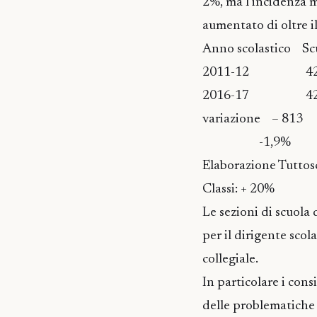
2%, ma l’incidenza m
aumentato di oltre i
Anno scolastico Sc
2011-12 
2016-17 
variazione – 813
-1,9% 
Elaborazione Tuttos
Classi: + 20%
Le sezioni di scuola 
per il dirigente scol
collegiale.
In particolare i con
delle problematiche d