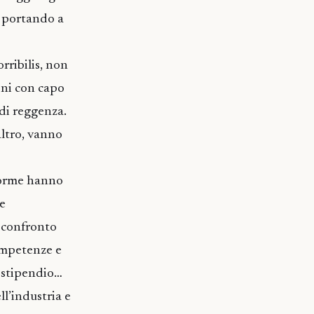
, portando a
rribilis, non
oni con capo
 di reggenza.
altro, vanno
 norme hanno
le
 confronto
ompetenze e
i stipendio…
ll’industria e