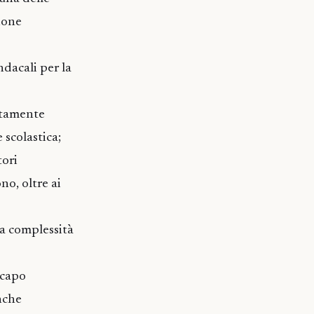
zione
ndacali per la
ettamente
 scolastica;
tori
no, oltre ai
a complessità
 capo
nche