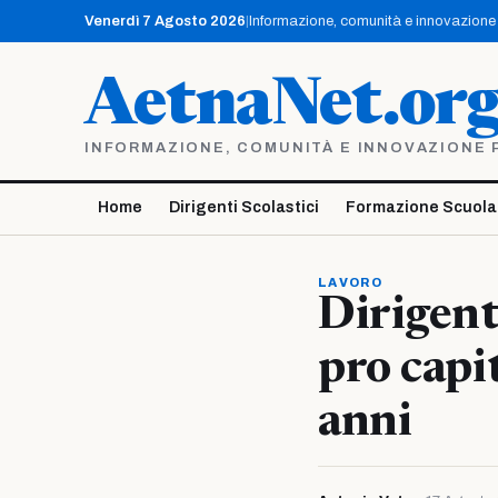
Vai
Venerdì 7 Agosto 2026
|
Informazione, comunità e innovazione p
al
contenuto
AetnaNet.or
INFORMAZIONE, COMUNITÀ E INNOVAZIONE PE
Home
Dirigenti Scolastici
Formazione Scuola
LAVORO
Dirigenti
pro capi
anni