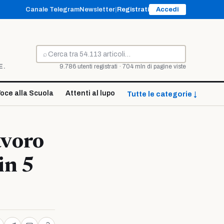
Canale Telegram
Newsletter
|
Registrati
Accedi
⌕
Cerca
E.
9.786 utenti registrati · 704 mln di pagine viste
oce alla Scuola
Attenti al lupo
Tutte le categorie ↓
lavoro
in 5