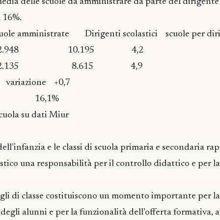
edia delle scuole da amministrare da parte del dirigente 
l 16%.
uole amministrate Dirigenti scolastici scuole per dir
42.948 10.195 4,2
42.135 8.615 4,9
 variazione +0,7
16,1%
cuola su dati Miur
dell’infanzia e le classi di scuola primaria e secondaria r
astico una responsabilità per il controllo didattico e per l
sigli di classe costituiscono un momento importante per l
egli alunni e per la funzionalità dell’offerta formativa, 