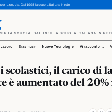
er la scuola. Dal 1998 la scuola italiana in rete.
g
R LA SCUOLA. DAL 1998 LA SCUOLA ITALIANA IN RET
 Lavoro
Erasmus+
Nuove Tecnologie
Vi racconto …
V
 scolastici, il carico di 
te è aumentato del 20% 