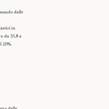
assando dalle
astici in
to da 35,8 a
il 20%.
una delle