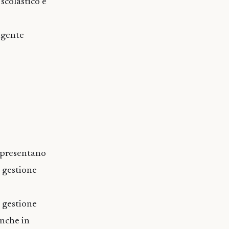
scolastico è
igente
appresentano
a gestione
a gestione
anche in