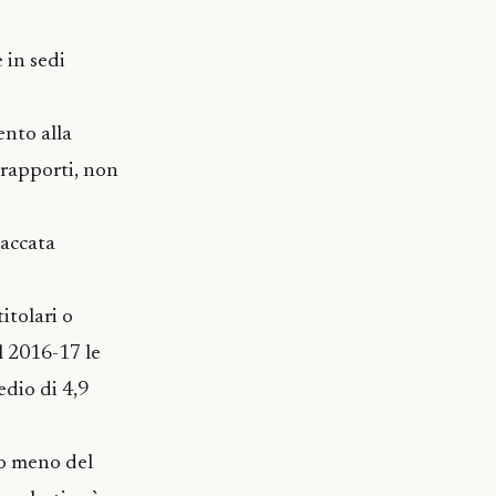
e in sedi
ento alla
i rapporti, non
taccata
itolari o
l 2016-17 le
edio di 4,9
co meno del