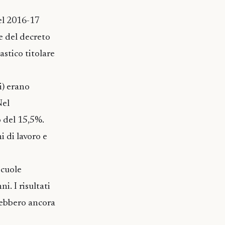
el 2016-17
e del decreto
astico titolare
i) erano
Nel
 del 15,5%.
i di lavoro e
scuole
i. I risultati
arebbero ancora