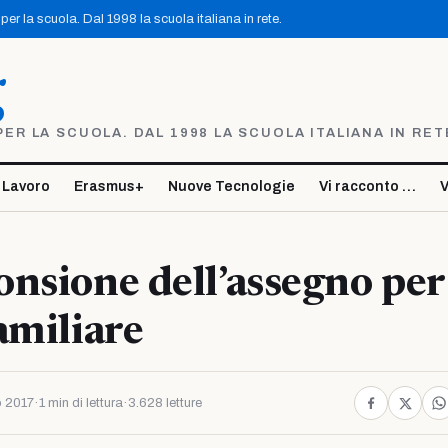
er la scuola. Dal 1998 la scuola italiana in rete.
g
R LA SCUOLA. DAL 1998 LA SCUOLA ITALIANA IN RET
 Lavoro
Erasmus+
Nuove Tecnologie
Vi racconto …
V
nsione dell’assegno per 
amiliare
 2017
·
1 min di lettura
·
3.628 letture