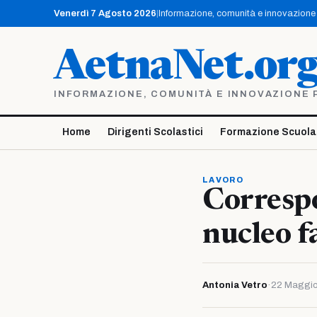
Vai
Venerdì 7 Agosto 2026
|
Informazione, comunità e innovazione p
al
contenuto
AetnaNet.or
INFORMAZIONE, COMUNITÀ E INNOVAZIONE PE
Home
Dirigenti Scolastici
Formazione Scuola
LAVORO
Correspo
nucleo f
Antonia Vetro
·
22 Maggio