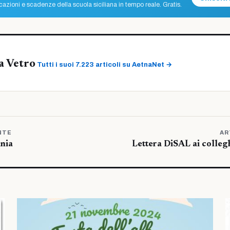
azioni e scadenze della scuola siciliana in tempo reale. Gratis.
a Vetro
Tutti i suoi 7.223 articoli su AetnaNet →
NTE
AR
ania
Lettera DiSAL ai collegh