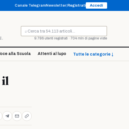
Canale Telegram
Newsletter
|
Registrati
Accedi
⌕
Cerca
E.
9.786 utenti registrati · 704 mln di pagine viste
oce alla Scuola
Attenti al lupo
Tutte le categorie ↓
il