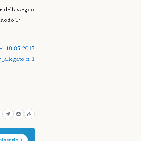
 dell’assegno
periodo 1°
el-18-05-2017
_allegato-n-1
al canale →