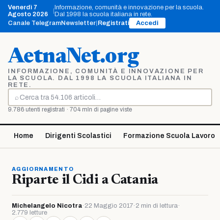
Vai
Venerdì 7
Informazione, comunità e innovazione per la scuola.
|
al
Agosto 2026
Dal 1998 la scuola italiana in rete.
contenuto
Canale Telegram
Newsletter
|
Registrati
Accedi
AetnaNet.org
INFORMAZIONE, COMUNITÀ E INNOVAZIONE PER
LA SCUOLA. DAL 1998 LA SCUOLA ITALIANA IN
RETE.
⌕
Cerca
9.786 utenti registrati · 704 mln di pagine viste
Home
Dirigenti Scolastici
Formazione Scuola Lavoro
AGGIORNAMENTO
Riparte il Cidi a Catania
Michelangelo Nicotra
·
22 Maggio 2017
·
2 min di lettura
·
2.779 letture