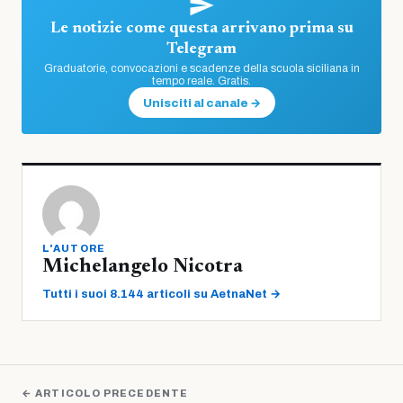
Le notizie come questa arrivano prima su
Telegram
Graduatorie, convocazioni e scadenze della scuola siciliana in
tempo reale. Gratis.
Unisciti al canale →
L'AUTORE
Michelangelo Nicotra
Tutti i suoi 8.144 articoli su AetnaNet →
← ARTICOLO PRECEDENTE