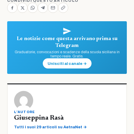
CONDIVIDI QUESTO ARTICOLO
Le notizie come questa arrivano prima su
Telegram
Graduatorie, convocazioni e scadenze della scuola siciliana in
tempo reale. Gratis.
Unisciti al canale →
L'AUTORE
Giuseppina Rasà
Tutti i suoi 29 articoli su AetnaNet →