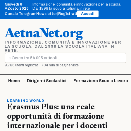
Vai
Giovedì 6
Informazione, comunità e innovazione per la scuola.
|
al
Agosto 2026
Dal 1998 la scuola italiana in rete.
contenuto
Canale Telegram
Newsletter
|
Registrati
Accedi
AetnaNet.org
INFORMAZIONE, COMUNITÀ E INNOVAZIONE PER
LA SCUOLA. DAL 1998 LA SCUOLA ITALIANA IN
RETE.
⌕
Cerca
9.786 utenti registrati · 704 mln di pagine viste
Home
Dirigenti Scolastici
Formazione Scuola Lavoro
LEARNING WORLD
Erasmus Plus: una reale
opportunità di formazione
internazionale per i docenti