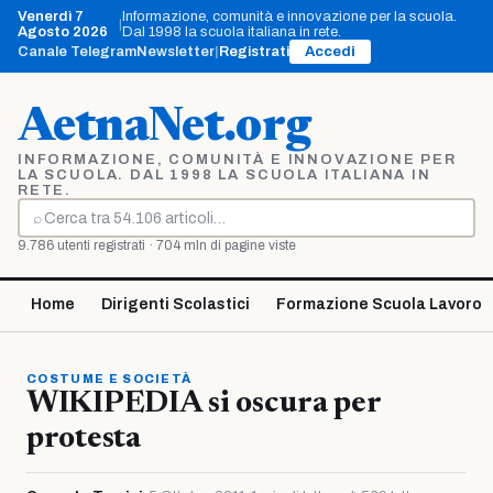
Vai
Venerdì 7
Informazione, comunità e innovazione per la scuola.
|
al
Agosto 2026
Dal 1998 la scuola italiana in rete.
contenuto
Canale Telegram
Newsletter
|
Registrati
Accedi
AetnaNet.org
INFORMAZIONE, COMUNITÀ E INNOVAZIONE PER
LA SCUOLA. DAL 1998 LA SCUOLA ITALIANA IN
RETE.
⌕
Cerca
9.786 utenti registrati · 704 mln di pagine viste
Home
Dirigenti Scolastici
Formazione Scuola Lavoro
COSTUME E SOCIETÀ
WIKIPEDIA si oscura per
protesta