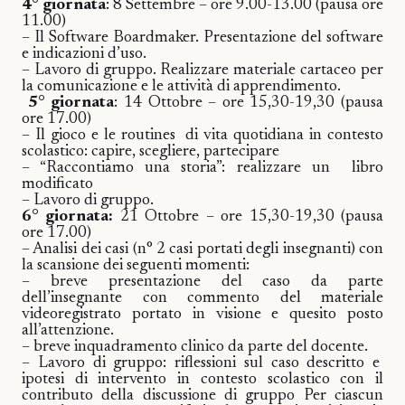
4° giornata
: 8 Settembre – ore 9.00-13.00 (pausa ore
11.00)
– Il Software Boardmaker. Presentazione del software
e indicazioni d’uso.
– Lavoro di gruppo. Realizzare materiale cartaceo per
la comunicazione e le attività di apprendimento.
5° giornata
: 14 Ottobre – ore 15,30-19,30 (pausa
ore 17.00)
– Il gioco e le routines
di vita quotidiana in contesto
scolastico: capire, scegliere, partecipare
– “Raccontiamo una storia”: realizzare un
libro
modificato
– Lavoro di gruppo.
6° giornata:
21 Ottobre – ore
15,30-19,30 (pausa
ore 17.00)
– Analisi dei casi (n° 2 casi portati degli insegnanti) con
la scansione dei seguenti momenti:
– breve presentazione del caso da parte
dell’insegnante con commento del materiale
videoregistrato portato in visione e quesito posto
all’attenzione.
– breve inquadramento clinico da parte del docente.
– Lavoro di gruppo: riflessioni sul caso descritto e
ipotesi di intervento in contesto scolastico con il
contributo della discussione di gruppo Per ciascun