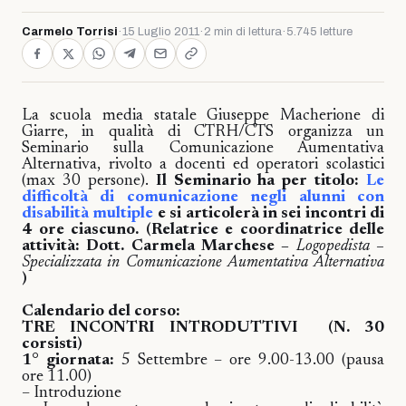
Carmelo Torrisi
·
15 Luglio 2011
·
2 min di lettura
·
5.745 letture
La scuola media statale Giuseppe Macherione di
Giarre, in qualità di CTRH/CTS organizza un
Seminario sulla Comunicazione Aumentativa
Alternativa, rivolto a docenti ed operatori scolastici
(max 30 persone).
Il Seminario ha per titolo:
Le
difficoltà di comunicazione negli alunni con
disabilità multiple
e si articolerà in sei incontri di
4 ore ciascuno. (Relatrice e coordinatrice delle
attività:
Dott. Carmela Marchese –
Logopedista –
Specializzata in Comunicazione Aumentativa Alternativa
)
Calendario del corso:
TRE INCONTRI INTRODUTTIVI
(N. 30
corsisti)
1° giornata:
5 Settembre – ore 9.00-13.00 (pausa
ore 11.00)
– Introduzione