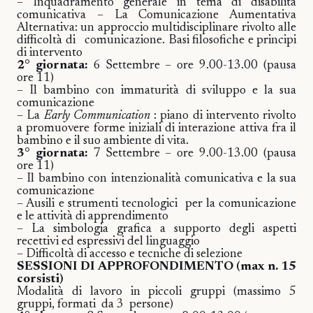
– Inquadramento generale in tema di disabilità
comunicativa – La Comunicazione Aumentativa
Alternativa: un approccio multidisciplinare rivolto alle
difficoltà di
comunicazione. Basi filosofiche e principi
di intervento
2° giornata:
6 Settembre – ore 9.00-13.00 (pausa
ore 11)
– Il bambino con immaturità di sviluppo e la sua
comunicazione
– La
Early Communication
: piano di intervento rivolto
a promuovere forme iniziali di interazione attiva fra il
bambino e il suo ambiente di vita.
3° giornata:
7 Settembre – ore 9.00-13.00 (pausa
ore 11)
– Il bambino con intenzionalità comunicativa e la sua
comunicazione
– Ausili e strumenti tecnologici
per la comunicazione
e le attività di apprendimento
– La simbologia grafica a supporto degli aspetti
recettivi ed espressivi del linguaggio
– Difficoltà di accesso e tecniche di selezione
SESSIONI DI APPROFONDIMENTO (max n. 15
corsisti)
Modalità di lavoro in piccoli gruppi (massimo 5
gruppi, formati
da 3
persone)