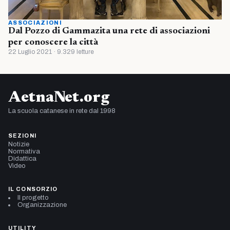
ASSOCIAZIONI
Dal Pozzo di Gammazita una rete di associazioni
per conoscere la città
22 Luglio 2021 · 9.329 letture
AetnaNet.org
La scuola catanese in rete dal 1998
SEZIONI
Notizie
Normativa
Didattica
Video
IL CONSORZIO
Il progetto
Organizzazione
UTILITY