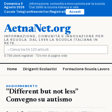
Vai
Domenica 9
Informazione, comunità e innovazione per la scuola.
|
al
Agosto 2026
Dal 1998 la scuola italiana in rete.
contenuto
Canale Telegram
Newsletter
|
Registrati
Accedi
AetnaNet.org
INFORMAZIONE, COMUNITÀ E INNOVAZIONE PER
LA SCUOLA. DAL 1998 LA SCUOLA ITALIANA IN
RETE.
⌕
Cerca
9.786 utenti registrati · 704 mln di pagine viste
Home
Dirigenti Scolastici
Formazione Scuola Lavoro
AGGIORNAMENTO
”Different but not less”
Convegno su autismo