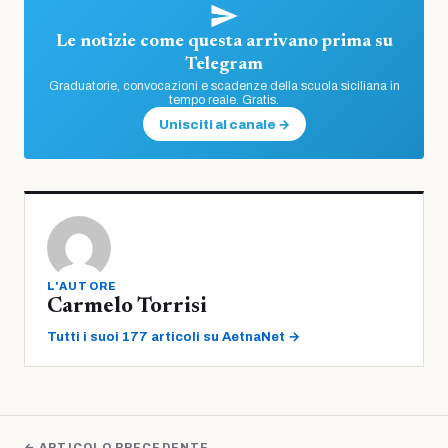
Le notizie come questa arrivano prima su
Telegram
Graduatorie, convocazioni e scadenze della scuola siciliana in
tempo reale. Gratis.
Unisciti al canale →
L'AUTORE
Carmelo Torrisi
Tutti i suoi 177 articoli su AetnaNet →
← ARTICOLO PRECEDENTE