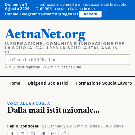
Vai
Domenica 9
Informazione, comunità e innovazione per la scuola.
|
al
Agosto 2026
Dal 1998 la scuola italiana in rete.
contenuto
Canale Telegram
Newsletter
|
Registrati
Accedi
AetnaNet.org
INFORMAZIONE, COMUNITÀ E INNOVAZIONE PER
LA SCUOLA. DAL 1998 LA SCUOLA ITALIANA IN
RETE.
⌕
Cerca
9.786 utenti registrati · 704 mln di pagine viste
Home
Dirigenti Scolastici
Formazione Scuola Lavoro
VOCE ALLA SCUOLA
Dalla mail istituzionale…
Fabio Condorelli
·
21 Gennaio 2010
·
3 min di lettura
·
6.002 letture