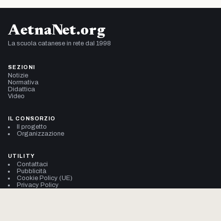
AetnaNet.org
La scuola catanese in rete dal 1998
SEZIONI
Notizie
Normativa
Didattica
Video
IL CONSORZIO
Il progetto
Organizzazione
UTILITY
Contattaci
Pubblicità
Cookie Policy (UE)
Privacy Policy
© 2002–2026 Consorzio AetnaNet
704.914.947 pagine viste da gennaio 2002