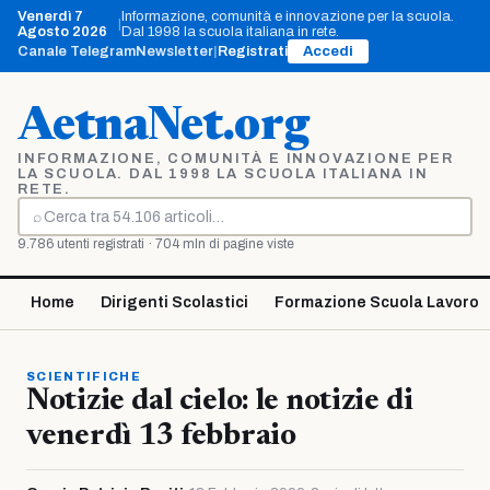
Vai
Venerdì 7
Informazione, comunità e innovazione per la scuola.
|
al
Agosto 2026
Dal 1998 la scuola italiana in rete.
contenuto
Canale Telegram
Newsletter
|
Registrati
Accedi
AetnaNet.org
INFORMAZIONE, COMUNITÀ E INNOVAZIONE PER
LA SCUOLA. DAL 1998 LA SCUOLA ITALIANA IN
RETE.
⌕
Cerca
9.786 utenti registrati · 704 mln di pagine viste
Home
Dirigenti Scolastici
Formazione Scuola Lavoro
SCIENTIFICHE
Notizie dal cielo: le notizie di
venerdì 13 febbraio