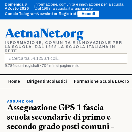
Vai
Domenica 9
Informazione, comunità e innovazione per la scuola.
|
al
Agosto 2026
Dal 1998 la scuola italiana in rete.
contenuto
Canale Telegram
Newsletter
|
Registrati
Accedi
AetnaNet.org
INFORMAZIONE, COMUNITÀ E INNOVAZIONE PER
LA SCUOLA. DAL 1998 LA SCUOLA ITALIANA IN
RETE.
⌕
Cerca
9.786 utenti registrati · 704 mln di pagine viste
Home
Dirigenti Scolastici
Formazione Scuola Lavoro
ASSUNZIONI
Assegnazione GPS 1 fascia
scuola secondarie di primo e
secondo grado posti comuni –