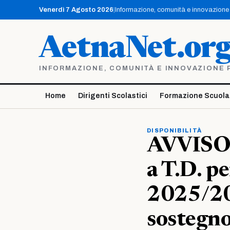
Vai
Venerdì 7 Agosto 2026
|
Informazione, comunità e innovazione p
al
contenuto
AetnaNet.or
INFORMAZIONE, COMUNITÀ E INNOVAZIONE PE
Home
Dirigenti Scolastici
Formazione Scuola
DISPONIBILITÀ
AVVISO –
a T.D. pe
2025/20
sostegno