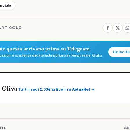
inciale
ARTICOLO
ome questa arrivano prima su Telegram
Unisciti 
azioni e scadenze della scuola siciliana in tempo reale. Gratis.
 Oliva
Tutti i suoi 2.664 articoli su AetnaNet →
NTE
AR