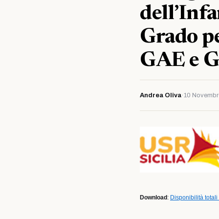
dell’Infa
Grado per
GAE e GP
Andrea Oliva
·
10 Novembr
Download
:
Disponibilità totali