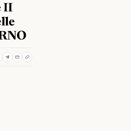
 II
lle
TURNO