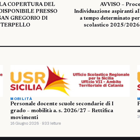
 LA COPERTURA DEL
AVVISO – Proced
. DISPONIBILE PRESSO
Individuazione aspiranti all
 SAN GREGORIO DI
a tempo determinato pe
INTERPELLO
scolastico 2025/2026
MOBILITÀ
M
Personale docente scuole secondarie di I
P
grado – mobilità a. s. 2026/27 – Rettifica
a
1
movimenti
16 Giugno 2026 · 933 letture