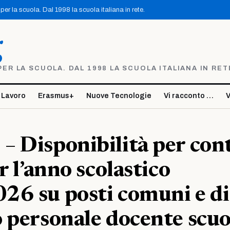
er la scuola. Dal 1998 la scuola italiana in rete.
g
R LA SCUOLA. DAL 1998 LA SCUOLA ITALIANA IN RET
 Lavoro
Erasmus+
Nuove Tecnologie
Vi racconto …
V
 Disponibilità per cont
r l’anno scolastico
26 su posti comuni e di
 personale docente scuo