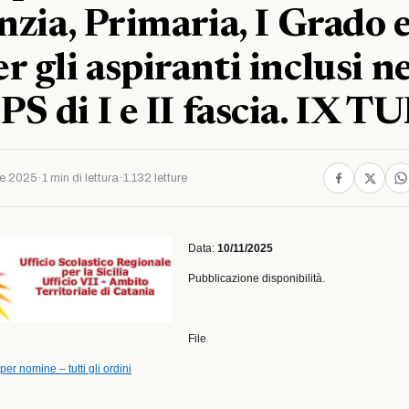
nzia, Primaria, I Grado e
 gli aspiranti inclusi ne
S di I e II fascia. IX 
e 2025
·
1 min di lettura
·
1.132 letture
Data:
10/11/2025
Pubblicazione disponibilità.
File
 per nomine – tutti gli ordini