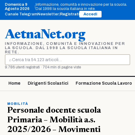
Vai
Domenica 9
Informazione, comunità e innovazione per la scuola.
|
al
Agosto 2026
Dal 1998 la scuola italiana in rete.
contenuto
Canale Telegram
Newsletter
|
Registrati
Accedi
AetnaNet.org
INFORMAZIONE, COMUNITÀ E INNOVAZIONE PER
LA SCUOLA. DAL 1998 LA SCUOLA ITALIANA IN
RETE.
⌕
Cerca
9.786 utenti registrati · 704 mln di pagine viste
Home
Dirigenti Scolastici
Formazione Scuola Lavoro
MOBILITÀ
Personale docente scuola
Primaria – Mobilità a.s.
2025/2026 – Movimenti