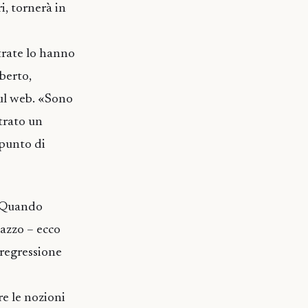
i, tornerà in
etrate lo hanno
berto,
sul web. «Sono
trato un
 punto di
. «Quando
gazzo – ecco
 regressione
e le nozioni