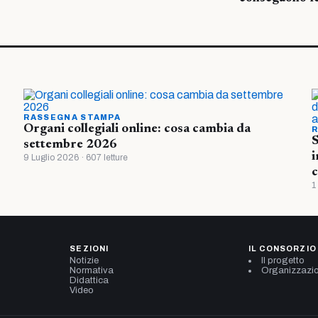
RASSEGNA STAMPA
Organi collegiali online: cosa cambia da
R
S
settembre 2026
i
9 Luglio 2026 · 607 letture
c
1
SEZIONI
IL CONSORZIO
Notizie
Il progetto
Normativa
Organizzazi
Didattica
Video