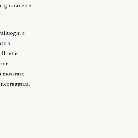
o ignoranza e
alluoghi e
nte a
Il set è
sone.
Ha mostrato
incoraggiati.