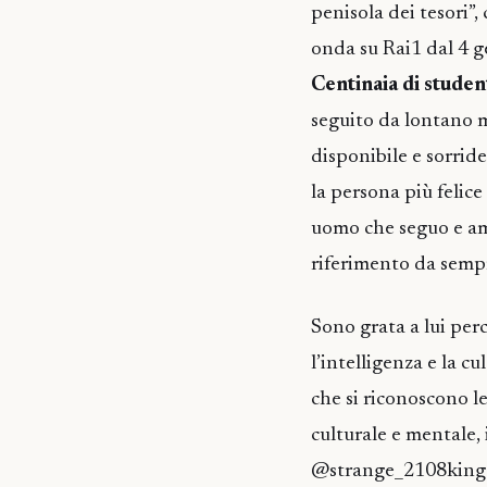
penisola dei tesori”,
onda su Rai1 dal 4 g
Centinaia di studen
seguito da lontano m
disponibile e sorride
la persona più felic
uomo che seguo e amm
riferimento da sempre
Sono grata a lui perc
l’intelligenza e la c
che si riconoscono l
culturale e mentale,
@strange_2108king –