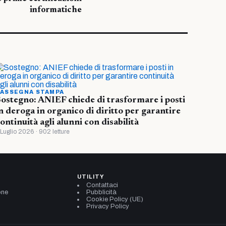
informatiche
ASSEGNA STAMPA
ostegno: ANIEF chiede di trasformare i posti
n deroga in organico di diritto per garantire
ontinuità agli alunni con disabilità
 Luglio 2026 · 902 letture
UTILITY
Contattaci
one
Pubblicità
Cookie Policy (UE)
Privacy Policy