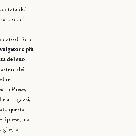
 puntata del
astero dei
ndato di foto,
ivulgatore più
ata del suo
nastero dei
lebre
stro Paese,
e ai ragazzi,
rato questa
e riprese, ma
glie, la