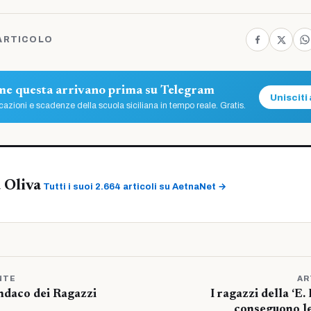
ARTICOLO
ome questa arrivano prima su Telegram
Unisciti 
azioni e scadenze della scuola siciliana in tempo reale. Gratis.
 Oliva
Tutti i suoi 2.664 articoli su AetnaNet →
NTE
AR
indaco dei Ragazzi
I ragazzi della ‘E.
conseguono le