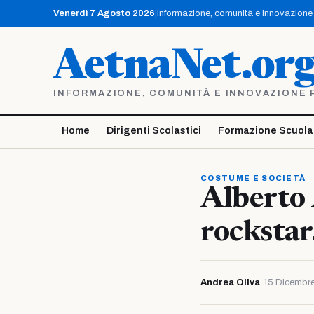
Vai
Venerdì 7 Agosto 2026
|
Informazione, comunità e innovazione p
al
contenuto
AetnaNet.or
INFORMAZIONE, COMUNITÀ E INNOVAZIONE PE
Home
Dirigenti Scolastici
Formazione Scuola
COSTUME E SOCIETÀ
Alberto 
rockstar
Andrea Oliva
·
15 Dicembr