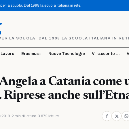
er la scuola. Dal 1998 la scuola italiana in rete.
g
R LA SCUOLA. DAL 1998 LA SCUOLA ITALIANA IN RET
 Lavoro
Erasmus+
Nuove Tecnologie
Vi racconto …
V
Angela a Catania come 
. Riprese anche sull’Etn
e 2019
·
2 min di lettura
·
3.672 letture