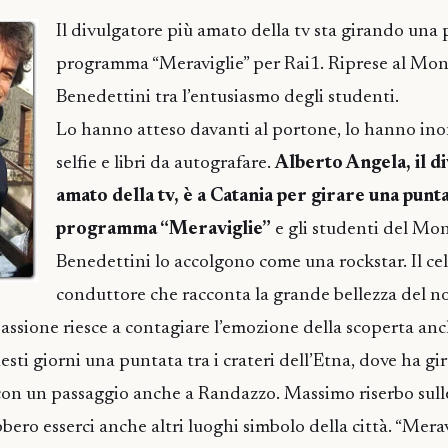
Il divulgatore più amato della tv sta girando una
programma “Meraviglie” per Rai1. Riprese al Mon
Benedettini tra l’entusiasmo degli studenti.
Lo hanno atteso davanti al portone, lo hanno ino
selfie e libri da autografare.
Alberto Angela, il d
amato della tv, è a Catania per girare una punt
programma “Meraviglie”
e gli studenti del Mo
Benedettini lo accolgono come una rockstar. Il ce
conduttore che racconta la grande bellezza del no
assione riesce a contagiare l’emozione della scoperta anch
esti giorni una puntata tra i crateri dell’Etna, dove ha gi
con un passaggio anche a Randazzo. Massimo riserbo sull
ero esserci anche altri luoghi simbolo della città. “Meravi