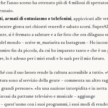
 che l’anno scorso ha ottenuto più di 4 milioni di spettator
ennaio.
ti, armati di entusiasmo e telefonini
, appiccicati alle v
entre girava nei chiostri venerdì e sabato scorsi. SuperAl
nte, si è fermato a salutare e a far foto che ora dilagano 
e del mondo – scrive m_mariarita su Instagram – Ho incon
iro fin da piccola, da cui ho imparato tanto e che è un
, lo è adesso per i miei studi e lo sarà per il mio futuro.
hé con il suo lavoro rende la cultura accessibile a tutti»
ultura sono al servizio della gente – commenta un altro ra
e grandi persone». «In una nazione intorpidita e in netta
 invasi da pattume televisivo e musicale – aggiunge
 quest’uomo con i suoi programmi, i suoi modi di render