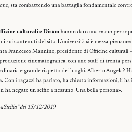
unque, sta combattendo una battaglia fondamentale contr
fficine culturali e Disum
hanno dato una mano per sopr
ni sui contenuti del sito. L’università si è messa piename
nta Francesco Mannino, presidente di Officine culturali – 
 produzione cinematografica, con uno staff di trenta per
ordinaria e grande rispetto dei luoghi. Alberto Angela? 
 Con i ragazzi ha parlato, ha chiesto informazioni, li ha 
n ha negato un selfie a nessuno. Una bella persona».
LaSicilia” del 15/12/2019