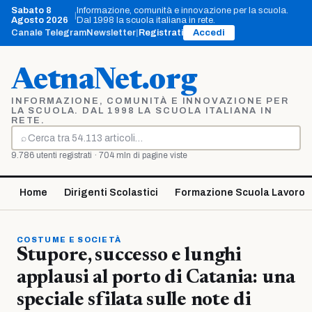
Vai
Sabato 8
Informazione, comunità e innovazione per la scuola.
|
al
Agosto 2026
Dal 1998 la scuola italiana in rete.
contenuto
Canale Telegram
Newsletter
|
Registrati
Accedi
AetnaNet.org
INFORMAZIONE, COMUNITÀ E INNOVAZIONE PER
LA SCUOLA. DAL 1998 LA SCUOLA ITALIANA IN
RETE.
⌕
Cerca
9.786 utenti registrati · 704 mln di pagine viste
Home
Dirigenti Scolastici
Formazione Scuola Lavoro
COSTUME E SOCIETÀ
Stupore, successo e lunghi
applausi al porto di Catania: una
speciale sfilata sulle note di