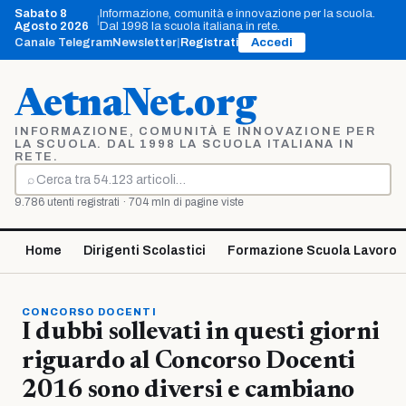
Vai
Sabato 8
Informazione, comunità e innovazione per la scuola.
|
al
Agosto 2026
Dal 1998 la scuola italiana in rete.
contenuto
Canale Telegram
Newsletter
|
Registrati
Accedi
AetnaNet.org
INFORMAZIONE, COMUNITÀ E INNOVAZIONE PER
LA SCUOLA. DAL 1998 LA SCUOLA ITALIANA IN
RETE.
⌕
Cerca
9.786 utenti registrati · 704 mln di pagine viste
Home
Dirigenti Scolastici
Formazione Scuola Lavoro
CONCORSO DOCENTI
I dubbi sollevati in questi giorni
riguardo al Concorso Docenti
2016 sono diversi e cambiano