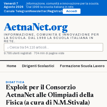
Vai
Venerdì 7
Informazione, comunità e innovazione per la scuola.
|
al
Agosto 2026
Dal 1998 la scuola italiana in rete.
contenuto
Canale Telegram
Newsletter
|
Registrati
Accedi
AetnaNet.org
INFORMAZIONE, COMUNITÀ E INNOVAZIONE PER
LA SCUOLA. DAL 1998 LA SCUOLA ITALIANA IN
RETE.
⌕
Cerca
9.786 utenti registrati · 704 mln di pagine viste
Home
Dirigenti Scolastici
Formazione Scuola Lavoro
DIDATTICA
Exploit per il Consorzio
AetnaNet alle Olimpiadi della
Fisica (a cura di N.M.Stivala)