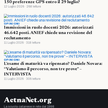
150 preferenze GPS entro il 29 luglio?
12 Luglio 2026 · 268 letture
OPINIONI
Immissioni in ruolo docenti 2026: autorizzati
46.642 posti. ANIEF chiede una revisione del
reclutamento
11 Luglio 2026 · 318 letture
OPINIONI
L’esame di maturità va ripensato? Daniele Novara:
“Valutiamo il percorso, non tre prove” –
INTERVISTA
11 Luglio 2026 · 306 letture
AetnaNet.org
La scuola catanese in rete dal 1998