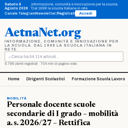
Vai
Sabato 8
Informazione, comunità e innovazione per la scuola.
|
al
Agosto 2026
Dal 1998 la scuola italiana in rete.
contenuto
Canale Telegram
Newsletter
|
Registrati
Accedi
AetnaNet.org
INFORMAZIONE, COMUNITÀ E INNOVAZIONE PER
LA SCUOLA. DAL 1998 LA SCUOLA ITALIANA IN
RETE.
⌕
Cerca
9.786 utenti registrati · 704 mln di pagine viste
Home
Dirigenti Scolastici
Formazione Scuola Lavoro
MOBILITÀ
Personale docente scuole
secondarie di I grado – mobilità
a. s. 2026/27 – Rettifica