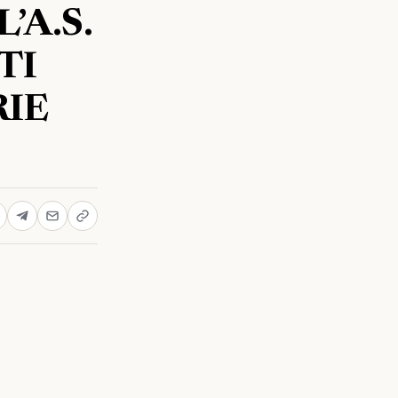
’A.S.
TI
RIE