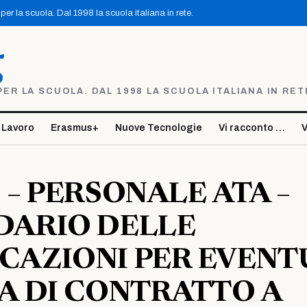
er la scuola. Dal 1998 la scuola italiana in rete.
g
R LA SCUOLA. DAL 1998 LA SCUOLA ITALIANA IN RET
 Lavoro
Erasmus+
Nuove Tecnologie
Vi racconto …
V
 – PERSONALE ATA –
DARIO DELLE
CAZIONI PER EVENT
A DI CONTRATTO A