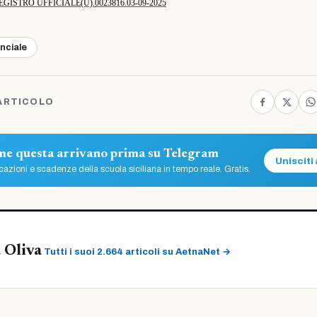
GISTRO UFFICIALE(U).0023816.03-09-2025
inciale
ARTICOLO
ome questa arrivano prima su Telegram
Unisciti 
azioni e scadenze della scuola siciliana in tempo reale. Gratis.
 Oliva
Tutti i suoi 2.664 articoli su AetnaNet →