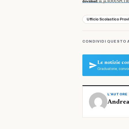
download:
m_pi.AOOUSPCT.RE
Ufficio Scolastico Prov
CONDIVIDI QUESTO 
Le notizie c
Graduatorie, convoc
L'AUTORE
Andrea