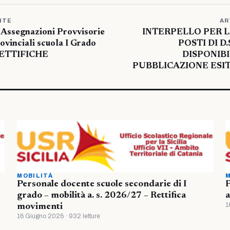
NTE
AR
 Assegnazioni Provvisorie
INTERPELLO PER 
rovinciali scuola I Grado
POSTI DI D.
RETTIFICHE
DISPONIBIL
PUBBLICAZIONE ESIT
MOBILITÀ
M
Personale docente scuole secondarie di I
P
grado – mobilità a. s. 2026/27 – Rettifica
a
1
movimenti
16 Giugno 2026 · 932 letture