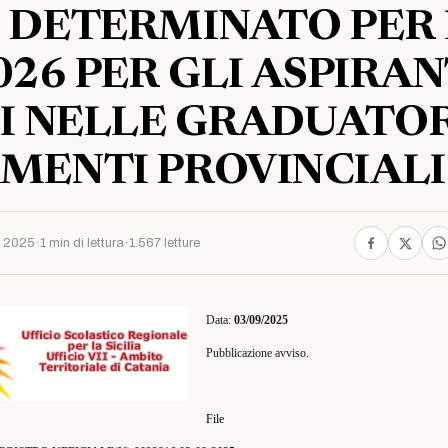
DETERMINATO PER L
026 PER GLI ASPIRAN
I NELLE GRADUATO
MENTI PROVINCIALI
e 2025
·
1 min di lettura
·
1.567 letture
Data:
03/09/2025
Pubblicazione avviso.
File