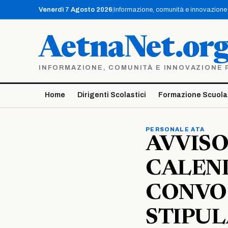
Vai
Venerdì 7 Agosto 2026
|
Informazione, comunità e innovazione p
al
contenuto
AetnaNet.or
INFORMAZIONE, COMUNITÀ E INNOVAZIONE PE
Home
Dirigenti Scolastici
Formazione Scuola
PERSONALE ATA
AVVISO
CALEN
CONVO
STIPUL