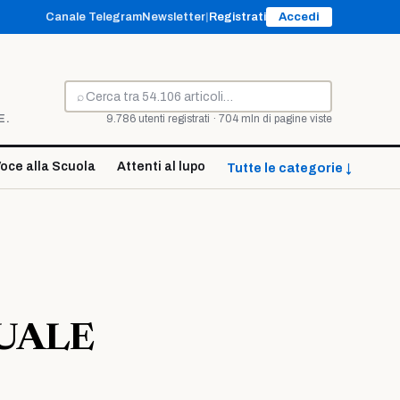
Canale Telegram
Newsletter
|
Registrati
Accedi
⌕
Cerca
E.
9.786 utenti registrati · 704 mln di pagine viste
oce alla Scuola
Attenti al lupo
Tutte le categorie ↓
UALE