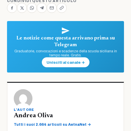
CONDIVIDI QUESTO ARTICOLO
Le notizie come questa arrivano prima su
Telegram
Graduatorie, convocazioni e scadenze della scuola siciliana in
tempo reale. Gratis.
Unisciti al canale →
L'AUTORE
Andrea Oliva
Tutti i suoi 2.664 articoli su AetnaNet →