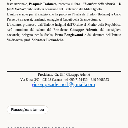
festa nazionale,
Pasquale
Trabucco
, presenta il libro
“
L’ombra della vittoria
– Il
fante
tradito
”
pubblicato
in occasione del
Centenario del Milite Ignoto
.
L’autore è noto per il viaggio che ha percorso l’Italia
da
Predoi (
Bolzano
) a Capo
Passero (
Siracusa
), rendendo omaggio ai Caduti della
G
rande
G
uerra.
L’incontro, promosso dall’Unione Insigniti dell’Ordine al Merito della Repubblica,
sarà introdotto dal saluto del Presidente
Giuseppe Adernò
, dal consigliere
nazionale, delegato per la
Sicilia, Pietro
Bongiovanni
e dal direttore dell’Istituto
Valdisavoia
,
prof.
Salvatore
L
icciardello.
Presidente: Gr. Uff. Giuseppe Adernò
Via Enna, 3/C – 95128 Catania tel. 095.7151436 – 349 5608553
iuseppe.aderno1@gmail.com
g
Rassegna stampa