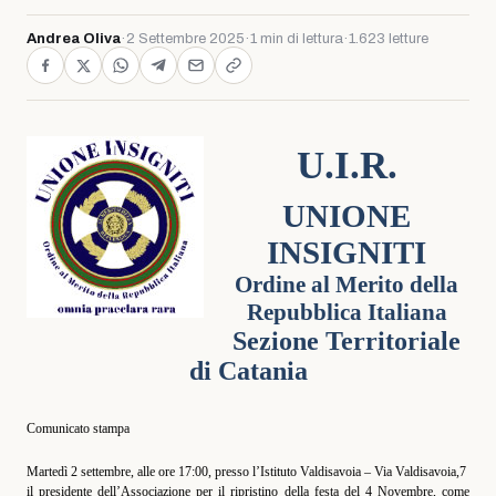
Andrea Oliva
·
2 Settembre 2025
·
1 min di lettura
·
1.623 letture
U.I.R.
UNIONE
INSIGNITI
Ordine al Merito della
Repubblica Italiana
Sezione Territoriale
di Catania
Comunicato stampa
M
arted
ì
2 settembre
,
alle ore 17
:
00
,
presso
l’Istituto
Valdisavoia
–
Via Valdisavoia,7
il presidente dell’Associazione per il ripristino della festa del 4 Novembre,
come