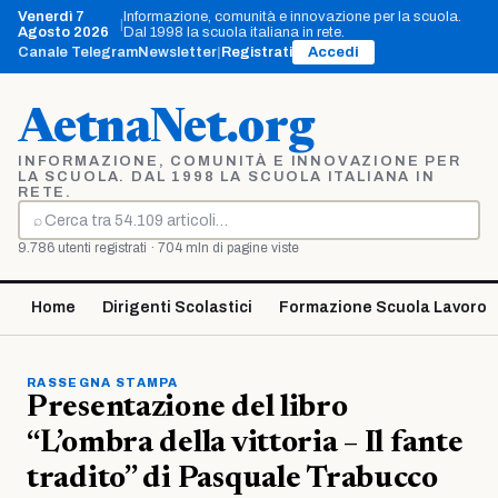
Vai
Venerdì 7
Informazione, comunità e innovazione per la scuola.
|
al
Agosto 2026
Dal 1998 la scuola italiana in rete.
contenuto
Canale Telegram
Newsletter
|
Registrati
Accedi
AetnaNet.org
INFORMAZIONE, COMUNITÀ E INNOVAZIONE PER
LA SCUOLA. DAL 1998 LA SCUOLA ITALIANA IN
RETE.
⌕
Cerca
9.786 utenti registrati · 704 mln di pagine viste
Home
Dirigenti Scolastici
Formazione Scuola Lavoro
RASSEGNA STAMPA
Presentazione del libro
“L’ombra della vittoria – Il fante
tradito” di Pasquale Trabucco