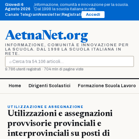
Vai
Giovedì 6
Informazione, comunità e innovazione per la scuola.
|
al
Agosto 2026
Dal 1998 la scuola italiana in rete.
contenuto
Canale Telegram
Newsletter
|
Registrati
Accedi
AetnaNet.org
INFORMAZIONE, COMUNITÀ E INNOVAZIONE PER
LA SCUOLA. DAL 1998 LA SCUOLA ITALIANA IN
RETE.
⌕
Cerca
9.786 utenti registrati · 704 mln di pagine viste
Home
Dirigenti Scolastici
Formazione Scuola Lavoro
UTILIZZAZIONE E ASSEGNAZIONE
Utilizzazioni e assegnazioni
provvisorie provinciali e
interprovinciali su posti di