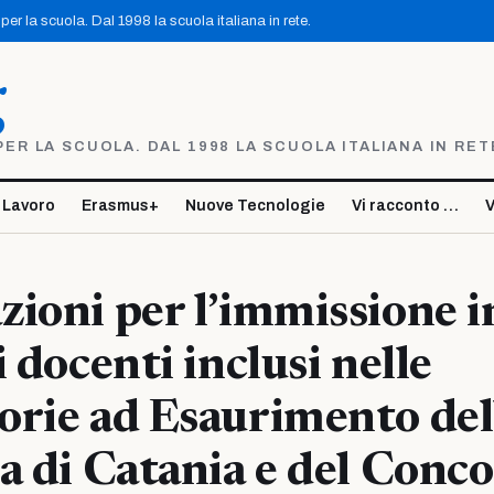
er la scuola. Dal 1998 la scuola italiana in rete.
g
R LA SCUOLA. DAL 1998 LA SCUOLA ITALIANA IN RET
 Lavoro
Erasmus+
Nuove Tecnologie
Vi racconto …
V
ioni per l’immissione i
 docenti inclusi nelle
rie ad Esaurimento del
a di Catania e del Conc