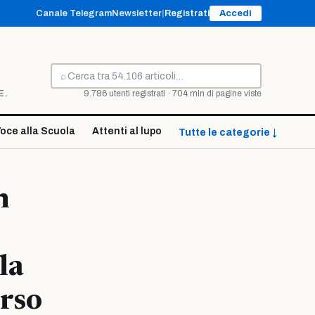
Canale Telegram
Newsletter
|
Registrati
Accedi
⌕
Cerca
E.
9.786 utenti registrati · 704 mln di pagine viste
oce alla Scuola
Attenti al lupo
Tutte le categorie ↓
n
la
orso