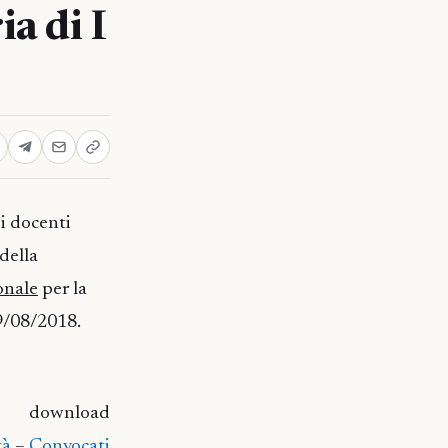
a di I
i docenti
della
onale
per la
29/08/2018.
download
tà
–
Convocati