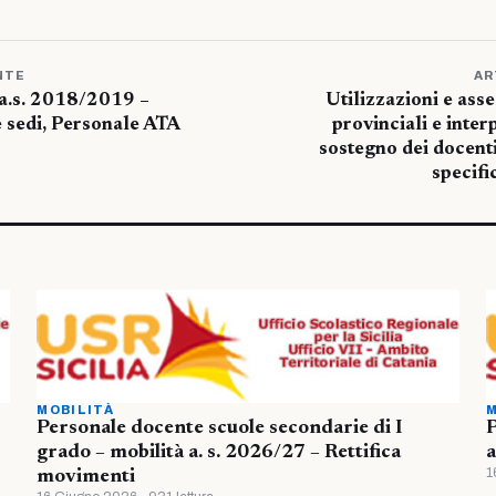
NTE
AR
 a.s. 2018/2019 –
Utilizzazioni e ass
le sedi, Personale ATA
provinciali e interp
sostegno dei docenti
specifi
MOBILITÀ
M
Personale docente scuole secondarie di I
P
grado – mobilità a. s. 2026/27 – Rettifica
a
1
movimenti