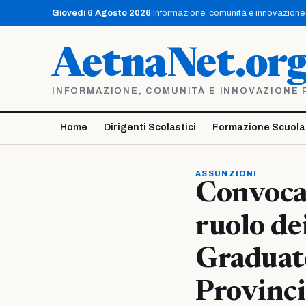
Vai
Giovedì 6 Agosto 2026
|
Informazione, comunità e innovazione p
al
contenuto
AetnaNet.or
INFORMAZIONE, COMUNITÀ E INNOVAZIONE PE
Home
Dirigenti Scolastici
Formazione Scuola
ASSUNZIONI
Convocaz
ruolo dei
Graduato
Provinci