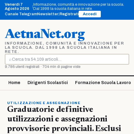
Vai
Venerdì 7
Informazione, comunità e innovazione per la scuola.
|
al
Agosto 2026
Dal 1998 la scuola italiana in rete.
contenuto
Canale Telegram
Newsletter
|
Registrati
Accedi
AetnaNet.org
INFORMAZIONE, COMUNITÀ E INNOVAZIONE PER
LA SCUOLA. DAL 1998 LA SCUOLA ITALIANA IN
RETE.
⌕
Cerca
9.786 utenti registrati · 704 mln di pagine viste
Home
Dirigenti Scolastici
Formazione Scuola Lavoro
UTILIZZAZIONE E ASSEGNAZIONE
Graduatorie definitive
utilizzazioni e assegnazioni
provvisorie provinciali. Esclusi