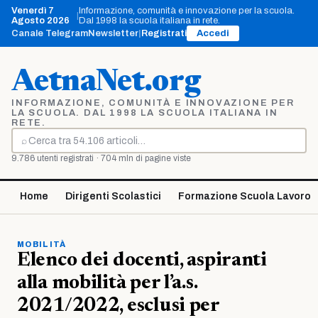
Vai
Venerdì 7
Informazione, comunità e innovazione per la scuola.
|
al
Agosto 2026
Dal 1998 la scuola italiana in rete.
contenuto
Canale Telegram
Newsletter
|
Registrati
Accedi
AetnaNet.org
INFORMAZIONE, COMUNITÀ E INNOVAZIONE PER
LA SCUOLA. DAL 1998 LA SCUOLA ITALIANA IN
RETE.
⌕
Cerca
9.786 utenti registrati · 704 mln di pagine viste
Home
Dirigenti Scolastici
Formazione Scuola Lavoro
MOBILITÀ
Elenco dei docenti, aspiranti
alla mobilità per l’a.s.
2021/2022, esclusi per